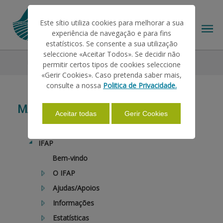
Este sítio utiliza cookies para melhorar a sua
experiência de navegação e para fins
estatísticos. Se consente a sua utilização
seleccione «Aceitar Todos». Se decidir não
Mapa
permitir certos tipos de cookies seleccione
O IFAP
«Gerir Cookies». Caso pretenda saber mais,
consulte a nossa
Politica de Privacidade.
AJUDAS/APOIOS
MAPA
Aceitar todas
Gerir Cookies
INFORMAÇÕES
IFAP
Bem-vindo
O IFAP
ESTATÍSTICAS
Ajudas/Apoios
Informações
PAGAMENTOS
Estatísticas