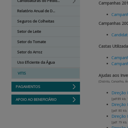
Candidaturas do Pedid...
Campanhas 201
Relatório Anual de D...
Campanha
Seguros de Colheitas
Campanhas 200
Setor de Leite
Candidat
Setor do Tomate
Castas Utilizad
Setor do Arroz
Campanh
Uso Eficiente da Água
Campanh
VITIS
Ajudas aos Inv
(Distrito, Concelho, 
PAGAMENTOS
Direção 
APOIO AO BENEFICIÁRIO
[pdf:89 kb; 
Direção 
[pdf: 80 kb;
Direção 
[pdf: 79 kb;
Direção 