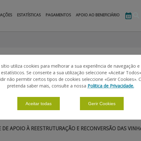
MAÇÕES
ESTATÍSTICAS
PAGAMENTOS
APOIO AO BENEFICIÁRIO
 sítio utiliza cookies para melhorar a sua experiência de navegação e
s estatísticos. Se consente a sua utilização seleccione «Aceitar Todos»
idir não permitir certos tipos de cookies seleccione «Gerir Cookies». 
|
pretenda saber mais, consulte a nossa
Politica de Privacidade.
HISTÓRICO
Aceitar todas
Gerir Cookies
ATÍSTICA
ME DE APOIO À REESTRUTURAÇÃO E RECONVERSÃO DAS VINH