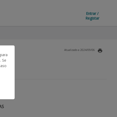
Entrar /
Registar
Atualizado a 2024/09/06
 para
. Se
Caso
AS