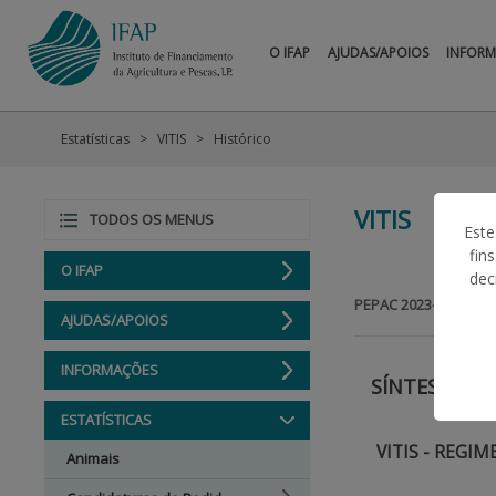
O IFAP
AJUDAS/APOIOS
INFOR
Estatísticas
VITIS
Histórico
VITIS
TODOS OS MENUS
Este
fin
O IFAP
dec
|
PEPAC 2023-2027
AJUDAS/APOIOS
INFORMAÇÕES
SÍNTESE EST
ESTATÍSTICAS
VITIS - REGI
Animais