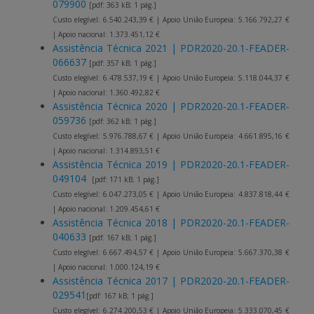
079900
[pdf: 363 kB; 1 pág.]
Custo elegível: 6.540.243,39 € | Apoio União Europeia: 5.166.792,27 €
| Apoio nacional: 1.373.451,12 €
Assistência Técnica 2021 | PDR2020-20.1-FEADER-
066637
[pdf: 357 kB; 1 pág.]
Custo elegível: 6.478.537,19 € | Apoio União Europeia: 5.118.044,37 €
| Apoio nacional: 1.360.492,82 €
Assistência Técnica 2020 | PDR2020-20.1-FEADER-
059736
[pdf: 362 kB; 1 pág.]
Custo elegível: 5.976.788,67 € | Apoio União Europeia: 4.661.895,16 €
| Apoio nacional: 1.314.893,51 €
Assistência Técnica 2019 | PDR2020-20.1-FEADER-
049104
[pdf: 171 kB; 1 pág.]
Custo elegível: 6.047.273,05 € | Apoio União Europeia: 4.837.818,44 €
| Apoio nacional: 1.209.454,61 €
Assistência Técnica 2018 | PDR2020-20.1-FEADER-
040633
[pdf: 167 kB; 1 pág.]
Custo elegível: 6.667.494,57 € | Apoio União Europeia: 5.667.370,38 €
| Apoio nacional: 1.000.124,19 €
Assistência Técnica 2017 | PDR2020-20.1-FEADER-
029541
[pdf: 167 kB; 1 pág.]
Custo elegível: 6.274.200,53 € | Apoio União Europeia: 5.333.070,45 €