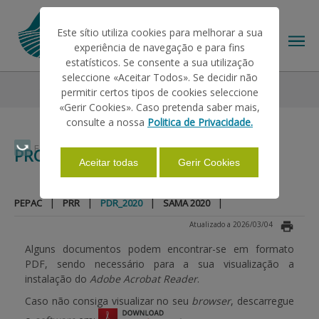
Este sítio utiliza cookies para melhorar a sua
experiência de navegação e para fins
estatísticos. Se consente a sua utilização
seleccione «Aceitar Todos». Se decidir não
O IFAP
Projetos
PDR_2020
permitir certos tipos de cookies seleccione
O IFAP
«Gerir Cookies». Caso pretenda saber mais,
consulte a nossa
Politica de Privacidade.
AJUDAS/APOIOS
Faça Swipe para ver o menu
PROJETOS
Aceitar todas
Gerir Cookies
INFORMAÇÕES
|
|
|
|
PEPAC
PRR
PDR_2020
SAMA 2020
Atualizado a 2026/03/04
ESTATÍSTICAS
Alguns documentos podem encontrar-se em formato
PDF, sendo necessário para a sua visualização a
instalação do
Adobe Acrobat Reader
.
PAGAMENTOS
Caso não consiga visualizar no seu
browser
, descarregue