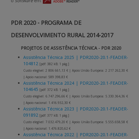
o
software
em:
APOIO AO BENEFICIÁRIO
PDR 2020 - PROGRAMA DE
DESENVOLVIMENTO RURAL 2014-2017
Entrar / Registar
PROJETOS DE ASSISTÊNCIA TÉCNICA - PDR 2020
Assistência Técnica 2025 | PDR2020-20.1-FEADER-
104812
[pdf: 382 kB; 1 pág.]
Custo elegível: 2 806 661,13 € | Apoio União Europeia: 2 217 262,30 €
| Apoio nacional: 589 398,83 €
Assistência Técnica 2024 | PDR2020-20.1-FEADER-
104645
[pdf: 372 kB; 1 pág.]
Custo elegível: 6.747.296,66 € | Apoio União Europeia: 5.330.364,36 €
| Apoio nacional: 1.416.932,30 €
Assistência Técnica 2023 | PDR2020-20.1-FEADER-
091892
[pdf: 377 kB; 1 pág.]
Custo elegível: 7.032.479,20 € | Apoio União Europeia: 5.555.658,58 €
| Apoio nacional: 1.476.820,62 €
Assistência Técnica 2022 | PDR2020-20.1-FEADER-