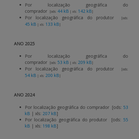
Por localização geográfica do
comprador
44 kB
142 kB
[ods:
| xls:
]
APOIO AO BENEFICIÁRIO
Por localização geográfica do produtor
[ods:
45 kB
133 kB
| xls:
]
Entrar / Registar
ANO 2025
Por localização geográfica do
comprador
53 kB
209 kB
[ods:
| xls:
]
Por localização geográfica do produtor
[ods:
54 kB
200 kB
| xls:
]
ANO 2024
Por localização geográfica do comprador [ods:
53
kB
| xls:
207 kB
]
Por localização geográfica do produtor [ods:
55
kB
| xls:
198 kB
]