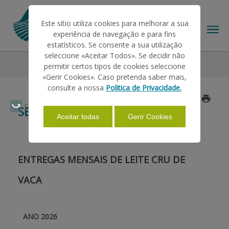
Este sítio utiliza cookies para melhorar a sua
experiência de navegação e para fins
estatísticos. Se consente a sua utilização
seleccione «Aceitar Todos». Se decidir não
Estatísticas
Setor de Leite
permitir certos tipos de cookies seleccione
O IFAP
«Gerir Cookies». Caso pretenda saber mais,
consulte a nossa
Politica de Privacidade.
Atualizado a 2026/07/24
AJUDAS/APOIOS
Faça Swipe para ver o menu
SETOR DE LEITE
Aceitar todas
Gerir Cookies
INFORMAÇÕES
ENTREGAS MENSAIS DE LEITE CRU DE
ESTATÍSTICAS
VACA
PAGAMENTOS
ANO 2026