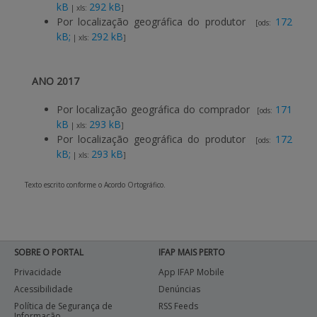
kB
292 kB
| xls:
]
Por localização geográfica do produtor
172
[ods:
kB;
292 kB
| xls:
]
ANO 2017
Por localização geográfica do comprador
171
[ods:
kB
293 kB
| xls:
]
Por localização geográfica do produtor
172
[ods:
kB;
293 kB
| xls:
]
Texto escrito conforme o Acordo Ortográfico.
SOBRE O PORTAL
IFAP MAIS PERTO
Privacidade
App IFAP Mobile
Acessibilidade
Denúncias
Política de Segurança de
RSS Feeds
Informação