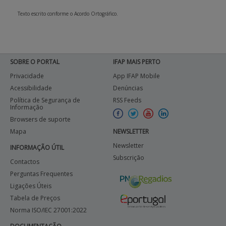
Texto escrito conforme o Acordo Ortográfico.
APOIO AO BENEFICIÁRIO
Entrar / Registar
SOBRE O PORTAL
IFAP MAIS PERTO
Privacidade
App IFAP Mobile
Acessibilidade
Denúncias
Política de Segurança de
RSS Feeds
Informação
Browsers de suporte
Mapa
NEWSLETTER
Newsletter
INFORMAÇÃO ÚTIL
Subscrição
Contactos
Perguntas Frequentes
Ligações Úteis
Tabela de Preços
Norma ISO/IEC 27001:2022