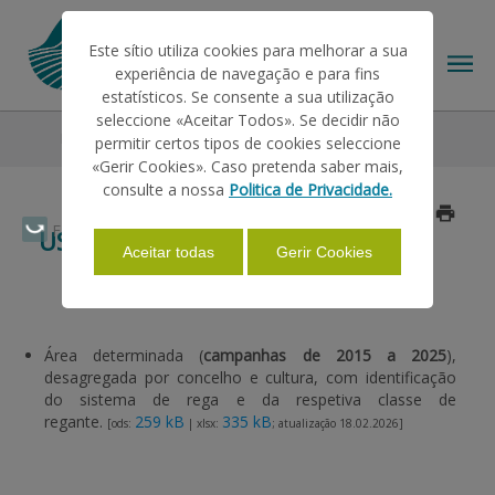
Este sítio utiliza cookies para melhorar a sua
experiência de navegação e para fins
estatísticos. Se consente a sua utilização
seleccione «Aceitar Todos». Se decidir não
Estatísticas
Uso Eficiente da Água
permitir certos tipos de cookies seleccione
O IFAP
«Gerir Cookies». Caso pretenda saber mais,
consulte a nossa
Politica de Privacidade.
Atualizado a 2026/02/18
AJUDAS/APOIOS
Faça Swipe para ver o menu
USO EFICIENTE DA ÁGUA
Aceitar todas
Gerir Cookies
INFORMAÇÕES
Área determinada (
campanhas de 2015 a 2025
),
desagregada por concelho e cultura, com identificação
ESTATÍSTICAS
do sistema de rega e da respetiva classe de
regante.
259 kB
335 kB
[ods:
| xlsx:
; atualização 18.02.2026]
PAGAMENTOS