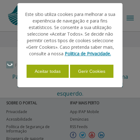
Este sítio utiliza cookies para melhorar a sua
experiência de navegação e para fins
estatísticos. Se consente a sua utilização
seleccione «Aceitar Todos». Se decidir não
Ajudas/Apoios
Outras Ajudas
Histórico
permitir certos tipos de cookies seleccione
O IFAP
«Gerir Cookies». Caso pretenda saber mais,
consulte a nossa
Politica de Privacidade.
AJUDAS/APOIOS
Faça Swipe para ver o menu
Aceitar todas
Gerir Cookies
Para assuntos relacionados com este tema
selecione um dos itens no menu lateral
INFORMAÇÕES
esquerdo.
SOBRE O PORTAL
IFAP MAIS PERTO
ESTATÍSTICAS
Privacidade
App IFAP Mobile
Acessibilidade
Denúncias
Política de Segurança de
RSS Feeds
PAGAMENTOS
Informação
Browsers de suporte