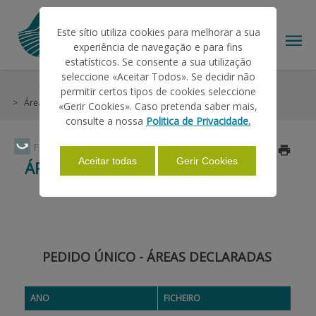
Este sítio utiliza cookies para melhorar a sua
experiência de navegação e para fins
estatísticos. Se consente a sua utilização
seleccione «Aceitar Todos». Se decidir não
Estatísticas
Candidaturas do Pedido Único
permitir certos tipos de cookies seleccione
O IFAP
Áreas Declaradas 2007-2026
«Gerir Cookies». Caso pretenda saber mais,
consulte a nossa
Politica de Privacidade.
AJUDAS/APOIOS
Faça Swipe para ver o menu
Atualizado a 2026/07/09
Aceitar todas
Gerir Cookies
ÁREAS DECLARADAS 2007-2026
INFORMAÇÕES
ESTATÍSTICAS
PEDIDO ÚNICO - ÁREAS DECLARADAS
PAGAMENTOS
ANO
FICHEIRO