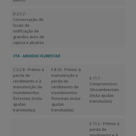
Ibérico
D.2.5.2 -
Conservação de
locais de
nidificação de
grandes aves de
rapina e abutres
FTA - MEDIDAS FLORESTAIS
C.3.2.8 - Prémio à
F.8.10 - Prémio à
perda de
manutenção e
E.11.1 -
rendimento e à
perda de
Compromissos
manutenção de
rendimento de
Silvoambientais
investimentos
investimentos
(inclui ajudas
florestais (inclui
florestais (inclui
transitadas)
ajudas
ajudas
transitadas)
transitadas)
E.11.2 - Prémio à
perda de
rendimento e à