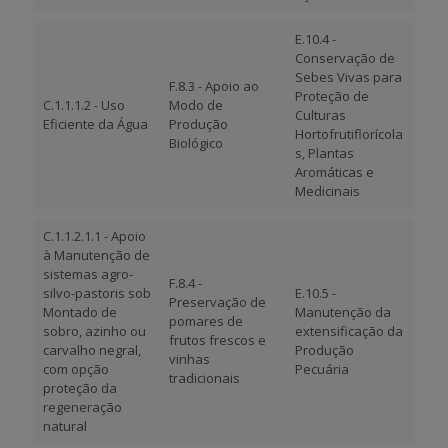
E.10.4 -
Conservação de
Sebes Vivas para
F.8.3 - Apoio ao
Proteção de
C.1.1.1.2 - Uso
Modo de
Culturas
Eficiente da Água
Produção
Hortofrutiflorícola
Biológico
s, Plantas
Aromáticas e
Medicinais
C.1.1.2.1.1 - Apoio
à Manutenção de
sistemas agro-
F.8.4 -
silvo-pastoris sob
E.10.5 -
Preservação de
Montado de
Manutenção da
pomares de
sobro, azinho ou
extensificação da
frutos frescos e
carvalho negral,
Produção
vinhas
com opção
Pecuária
tradicionais
proteção da
regeneração
natural