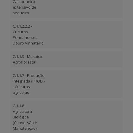
Castanheiro
extensivo de
sequeiro
C.1.1.2.2.2 -
Culturas
Permanentes -
Douro Vinhateiro
C.1.1.3 - Mosaico
Agroflorestal
C.1.1.7 - Produção
Integrada (PRODI)
- Culturas
agrícolas
C.1.1.8 -
Agricultura
Biológica
(Conversão e
Manutenção)