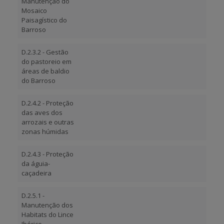
Manutenção do
Mosaico
Paisagístico do
Barroso
D.2.3.2 - Gestão
do pastoreio em
áreas de baldio
do Barroso
D.2.4.2 - Proteção
das aves dos
arrozais e outras
zonas húmidas
D.2.4.3 - Proteção
da águia-
caçadeira
D.2.5.1 -
Manutenção dos
Habitats do Lince