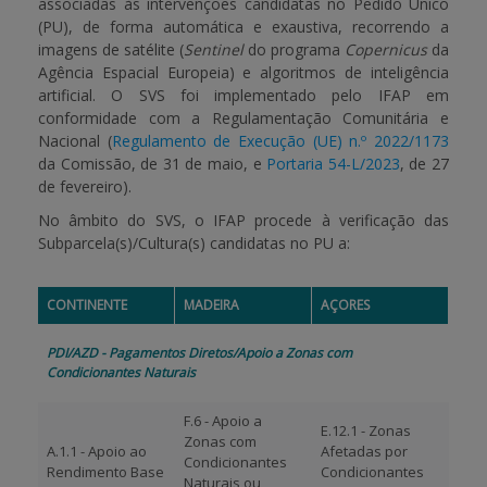
associadas às intervenções candidatas no Pedido Único
(PU), de forma automática e exaustiva, recorrendo a
APOIO AO BENEFICIÁRIO
imagens de satélite (
Sentinel
do programa
Copernicus
da
Agência Espacial Europeia) e algoritmos de inteligência
artificial. O SVS foi implementado pelo IFAP em
conformidade com a Regulamentação Comunitária e
Entrar / Registar
Nacional (
Regulamento de Execução (UE) n.º 2022/1173
da Comissão, de 31 de maio, e
Portaria 54-L/2023
, de 27
de fevereiro).
No âmbito do SVS, o IFAP procede à verificação das
Subparcela(s)/Cultura(s) candidatas no PU a:
CONTINENTE
MADEIRA
AÇORES
PDI/AZD - Pagamentos Diretos/Apoio a Zonas com
Condicionantes Naturais
F.6 - Apoio a
E.12.1 - Zonas
Zonas com
A.1.1 - Apoio ao
Afetadas por
Condicionantes
Rendimento Base
Condicionantes
Naturais ou