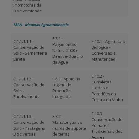
Promotoras da
Biodiversidade
MAA - Medidas Agroambientais
F.7.1 -
C.1.1.1.1.1 -
E.10.1 - Agricultura
Pagamentos
Conservação do
Biológica -
Natura 2000 e
Solo - Sementeira
Conversão e
Diretiva-Quadro
Direta
Manutenção
da Água
E.10.2 -
C.1.1.1.1.2 -
F.8.1 - Apoio ao
Curraletas,
Conservação do
regime de
Lajidos e
Solo -
Produção
Paredões da
Enrelvamento
Integrada
Cultura da Vinha
E.10.3 -
C.1.1.1.1.3 -
F.8.2 -
Conservação de
Conservação do
Manutenção de
Pomares
Solo - Pastagens
muros de suporte
Tradicionais dos
Biodiversas
de terras
Açores