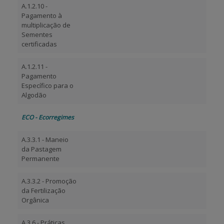
A.1.2.10 -
Pagamento à
multiplicação de
Sementes
certificadas
A.1.2.11 -
Pagamento
Específico para o
Algodão
ECO - Ecorregimes
A.3.3.1 - Maneio
da Pastagem
Permanente
A.3.3.2 - Promoção
da Fertilização
Orgânica
A.3.6 - Práticas