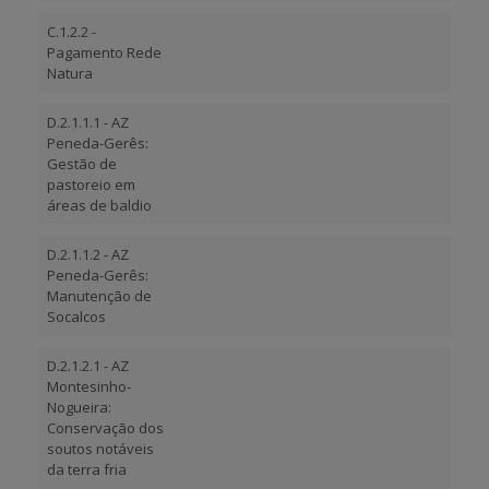
C.1.2.2 -
Pagamento Rede
Natura
D.2.1.1.1 - AZ
Peneda-Gerês:
Gestão de
pastoreio em
áreas de baldio
D.2.1.1.2 - AZ
Peneda-Gerês:
Manutenção de
Socalcos
D.2.1.2.1 - AZ
Montesinho-
Nogueira:
Conservação dos
soutos notáveis
da terra fria