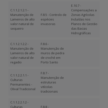
E.10.7 -
C.1.1.2.1.2.1 -
Compensações a
Manutenção de
F.8.5 - Controlo de
Zonas Agrícolas
Lameiros de alto
espécies
Incluídas nos
valor natural de
invasoras
Planos de Gestão
sequeiro
das Bacias
Hidrográficas
C.1.1.2.1.2.2 -
F.8.6 -
Manutenção de
Manutenção de
Lameiros de alto
muros de pedra
valor natural de
de croché em
regadio
Porto Santo
F.8.7 -
C.1.1.2.2.1.1 -
Manutenção de
Culturas
estruturas
Permanentes -
vitícolas
Olival Tradicional
tradicionais
C.1.1.2.2.1.2 -
Culturas
F.8.8 -