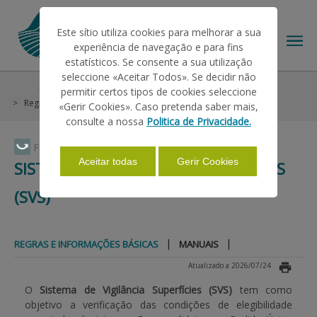
Este sítio utiliza cookies para melhorar a sua
experiência de navegação e para fins
estatísticos. Se consente a sua utilização
seleccione «Aceitar Todos». Se decidir não
Informações
Sistema de Vigilância superfícies (SVS)
permitir certos tipos de cookies seleccione
O IFAP
Regras e Informações Básicas
«Gerir Cookies». Caso pretenda saber mais,
consulte a nossa
Politica de Privacidade.
AJUDAS/APOIOS
Faça Swipe para ver o menu
Aceitar todas
Gerir Cookies
SISTEMA DE VIGILÂNCIA SUPERFÍCIES
(SVS)
INFORMAÇÕES
|
|
REGRAS E INFORMAÇÕES BÁSICAS
MANUAIS
ESTATÍSTICAS
Atualizado a 2026/07/24
O
Sistema de Vigilância Superfícies (SVS)
tem como
PAGAMENTOS
objetivo a verificação das condições de elegibilidade