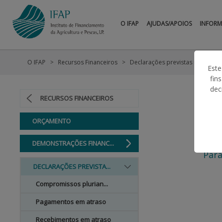
O IFAP
AJUDAS/APOIOS
INFOR
O IFAP
Recursos Financeiros
Declarações previstas no art.º 1
Este
fin
dec
RECURSOS FINANCEIROS
ORÇAMENTO
DEMONSTRAÇÕES FINANC...
Para
DECLARAÇÕES PREVISTA...
Compromissos plurian...
Pagamentos em atraso
Recebimentos em atraso