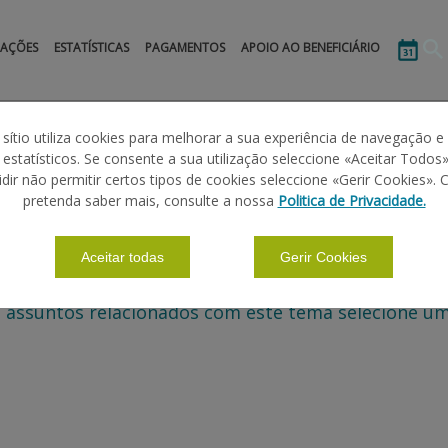
MAÇÕES
ESTATÍSTICAS
PAGAMENTOS
APOIO AO BENEFICIÁRIO
5.º da LCPA
 sítio utiliza cookies para melhorar a sua experiência de navegação e
s estatísticos. Se consente a sua utilização seleccione «Aceitar Todos»
idir não permitir certos tipos de cookies seleccione «Gerir Cookies». 
pretenda saber mais, consulte a nossa
Politica de Privacidade.
Aceitar todas
Gerir Cookies
 assuntos relacionados com este tema selecione um