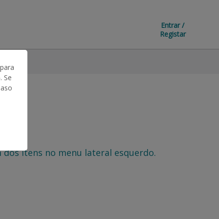
Entrar /
Registar
 para
. Se
Caso
 dos itens no menu lateral esquerdo.