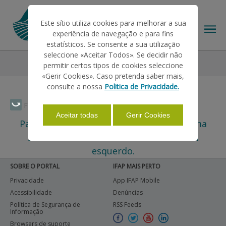
Este sítio utiliza cookies para melhorar a sua
experiência de navegação e para fins
estatísticos. Se consente a sua utilização
seleccione «Aceitar Todos». Se decidir não
Ajudas/Apoios
Outras Ajudas
Seguros
permitir certos tipos de cookies seleccione
O IFAP
«Gerir Cookies». Caso pretenda saber mais,
consulte a nossa
Politica de Privacidade.
AJUDAS/APOIOS
Faça Swipe para ver o menu
Aceitar todas
Gerir Cookies
Para assuntos relacionados com este tema
selecione um dos itens no menu lateral
INFORMAÇÕES
esquerdo.
SOBRE O PORTAL
IFAP MAIS PERTO
ESTATÍSTICAS
Privacidade
App IFAP Mobile
Acessibilidade
Denúncias
Política de Segurança de
RSS Feeds
PAGAMENTOS
Informação
Browsers de suporte