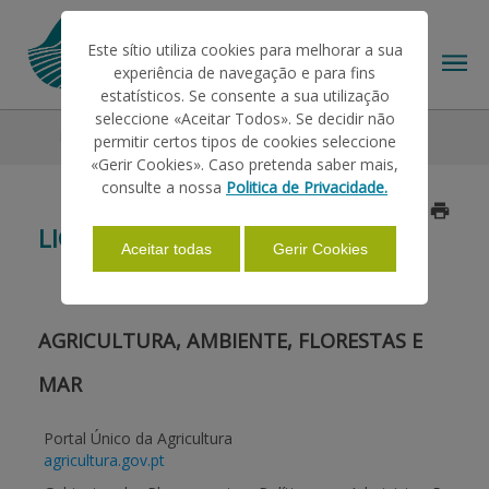
Este sítio utiliza cookies para melhorar a sua
experiência de navegação e para fins
estatísticos. Se consente a sua utilização
seleccione «Aceitar Todos». Se decidir não
Ligações Úteis
permitir certos tipos de cookies seleccione
O IFAP
«Gerir Cookies». Caso pretenda saber mais,
consulte a nossa
Politica de Privacidade.
Atualizado a 2024/09/23
AJUDAS/APOIOS
LIGAÇÕES ÚTEIS
Aceitar todas
Gerir Cookies
INFORMAÇÕES
AGRICULTURA, AMBIENTE, FLORESTAS E
ESTATÍSTICAS
MAR
Portal Único da Agricultura
PAGAMENTOS
agricultura.gov.pt