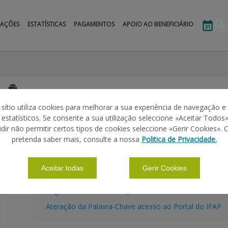
MAÇÕES
ESTATÍSTICAS
PAGAMENTOS
APOIO AO BENEFICIÁRIO
A consulta destes tutoriais é feita através do canal
IFAP C
 sítio utiliza cookies para melhorar a sua experiência de navegação e
s estatísticos. Se consente a sua utilização seleccione «Aceitar Todos»
idir não permitir certos tipos de cookies seleccione «Gerir Cookies». 
TUTORIAIS
pretenda saber mais, consulte a nossa
Politica de Privacidade.
BENEFICIÁRIO IFAP
Aceitar todas
Gerir Cookies
Registo do Utilizador no portal do IFAP
Ateração da Palavra-Chave acesso ao Portal do IFAP