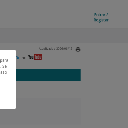
Entrar /
Registar
Atualizado a 2026/06/12
omunicação
no
.
 para
. Se
Caso