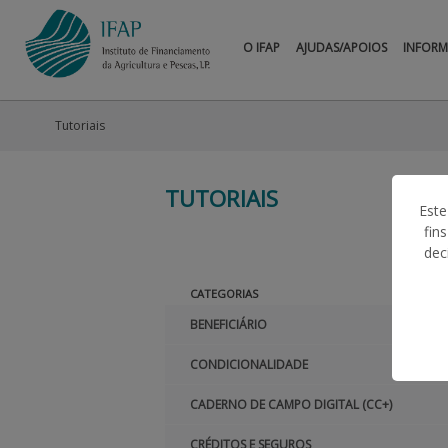
O IFAP
AJUDAS/APOIOS
INFOR
Tutoriais
TUTORIAIS
Este
fin
dec
CATEGORIAS
BENEFICIÁRIO
CONDICIONALIDADE
CADERNO DE CAMPO DIGITAL (CC+)
CRÉDITOS E SEGUROS