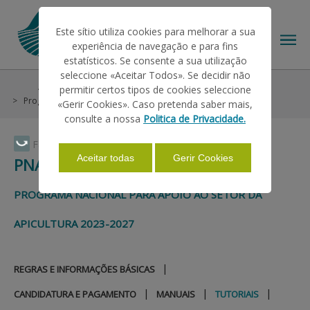
Este sítio utiliza cookies para melhorar a sua
experiência de navegação e para fins
estatísticos. Se consente a sua utilização
seleccione «Aceitar Todos». Se decidir não
Ajudas/Apoios
Intervenção em Mercados
permitir certos tipos de cookies seleccione
O IFAP
Programa Apícola
PNASA 2023-2027
Tutoriais
«Gerir Cookies». Caso pretenda saber mais,
consulte a nossa
Politica de Privacidade.
AJUDAS/APOIOS
Faça Swipe para ver o menu
Aceitar todas
Gerir Cookies
PNASA 2023-2027
INFORMAÇÕES
PROGRAMA NACIONAL PARA APOIO AO SETOR DA
APICULTURA 2023-2027
ESTATÍSTICAS
|
REGRAS E INFORMAÇÕES BÁSICAS
PAGAMENTOS
|
|
|
CANDIDATURA E PAGAMENTO
MANUAIS
TUTORIAIS