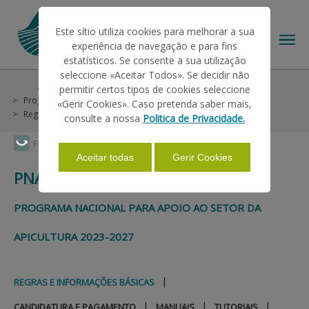
Este sítio utiliza cookies para melhorar a sua
experiência de navegação e para fins
estatísticos. Se consente a sua utilização
seleccione «Aceitar Todos». Se decidir não
Ajudas/Apoios
Intervenção em Mercados
permitir certos tipos de cookies seleccione
O IFAP
Programa Apícola
PNASA 2023-2027
«Gerir Cookies». Caso pretenda saber mais,
Regras e Informações Básicas
consulte a nossa
Politica de Privacidade.
AJUDAS/APOIOS
Faça Swipe para ver o menu
Aceitar todas
Gerir Cookies
PNASA 2023-2027
INFORMAÇÕES
PROGRAMA NACIONAL PARA APOIO AO SETOR DA
APICULTURA 2023-2027
ESTATÍSTICAS
|
REGRAS E INFORMAÇÕES BÁSICAS
PAGAMENTOS
|
|
|
CANDIDATURA E PAGAMENTO
MANUAIS
TUTORIAIS