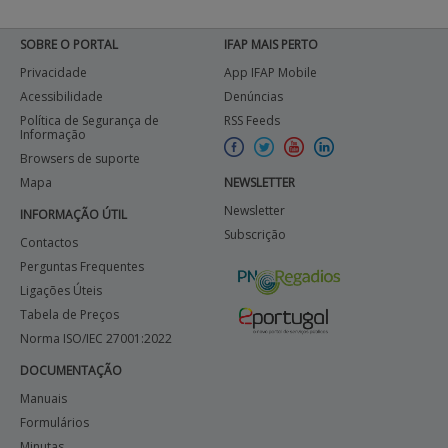
APOIO AO BENEFICIÁRIO
SOBRE O PORTAL
IFAP MAIS PERTO
Privacidade
App IFAP Mobile
Acessibilidade
Denúncias
Entrar / Registar
Política de Segurança de
RSS Feeds
Informação
Browsers de suporte
Mapa
NEWSLETTER
Newsletter
INFORMAÇÃO ÚTIL
Subscrição
Contactos
Perguntas Frequentes
Ligações Úteis
Tabela de Preços
Norma ISO/IEC 27001:2022
DOCUMENTAÇÃO
Manuais
Formulários
Minutas