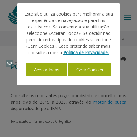
Este sítio utiliza cookies para melhorar a sua
experiência de navegação e para fins
estatísticos. Se consente a sua utilização
seleccione «Aceitar Todos». Se decidir não
Pagamentos
Montantes Pagos
Por Distrito e Concelho
permitir certos tipos de cookies seleccione
O IFAP
«Gerir Cookies». Caso pretenda saber mais,
consulte a nossa
Politica de Privacidade.
Atualizado a 2026/01/13
AJUDAS/APOIOS
Faça Swipe para ver o menu
POR DISTRITO E CONCELHO
Aceitar todas
Gerir Cookies
INFORMAÇÕES
Consulte os montantes pagos por distrito e concelho, nos
anos civis de 2015 a 2025, através do
motor de busca
ESTATÍSTICAS
disponibilizado pelo IFAP.
Texto escrito conforme o Acordo Ortográfico.
PAGAMENTOS