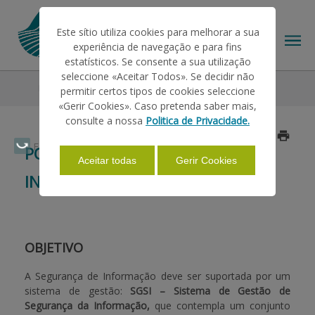
Este sítio utiliza cookies para melhorar a sua
experiência de navegação e para fins
estatísticos. Se consente a sua utilização
seleccione «Aceitar Todos». Se decidir não
Política de Segurança de Informação
permitir certos tipos de cookies seleccione
O IFAP
«Gerir Cookies». Caso pretenda saber mais,
consulte a nossa
Politica de Privacidade.
Atualizado a 2025/08/25
AJUDAS/APOIOS
Faça Swipe para ver o menu
POLÍTICA DE SEGURANÇA DE
Aceitar todas
Gerir Cookies
INFORMAÇÃO
INFORMAÇÕES
ESTATÍSTICAS
OBJETIVO
A Segurança de Informação deve ser suportada por um
sistema de gestão:
SGSI – Sistema de Gestão de
PAGAMENTOS
Segurança da Informação,
que contempla um conjunto