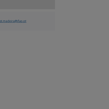
est.madeira@ifap.pt