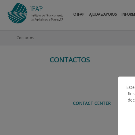
O IFAP
AJUDAS/APOIOS
INFOR
Contactos
CONTACTOS
Este
fin
dec
CONTACT CENTER