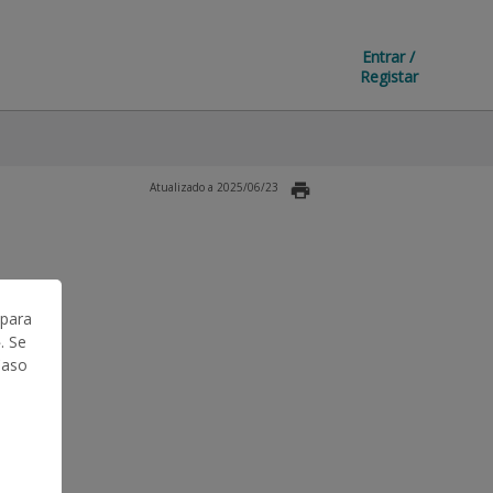
Entrar /
Registar
Atualizado a 2025/06/23
 para
. Se
Caso