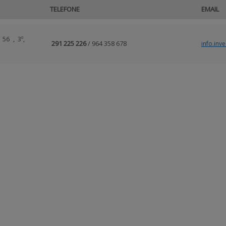
TELEFONE
EMAIL
56 , 3º,
291 225 226
/ 964 358 678
info.inv