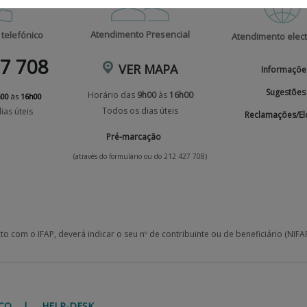
Atendimento Presencial
telefónico
Atendimento elect
7 708
VER MAPA
Informaçõe
Sugestões
Horário das
9h00
às
16h00
h00
às
16h00
Todos os dias úteis
ias úteis
Reclamações/El
Pré-marcação
(através do formulário ou do 212 427 708)
o com o IFAP, deverá indicar o seu nº de contribuinte ou de beneficiário (NIFAP)
NICO | HELP-DESK