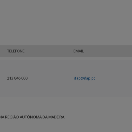
TELEFONE
EMAIL
213 846 000
ifap@ifap.pt
NA REGIÃO AUTÓNOMA DA MADEIRA