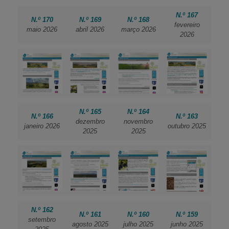
N.º 167
N.º 170
N.º 169
N.º 168
fevereiro
maio 2026
abril 2026
março 2026
2026
N.º 165
N.º 164
N.º 166
N.º 163
dezembro
novembro
janeiro 2026
outubro 2025
2025
2025
N.º 162
N.º 161
N.º 160
N.º 159
setembro
agosto 2025
julho 2025
junho 2025