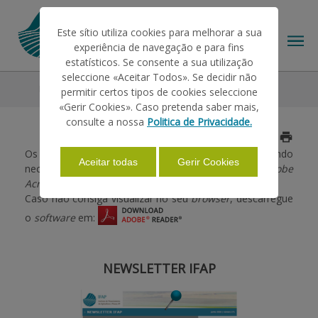
Este sítio utiliza cookies para melhorar a sua
experiência de navegação e para fins
estatísticos. Se consente a sua utilização
seleccione «Aceitar Todos». Se decidir não
Newsletter
permitir certos tipos de cookies seleccione
O IFAP
«Gerir Cookies». Caso pretenda saber mais,
consulte a nossa
Politica de Privacidade.
Atualizado a 2026/07/21
AJUDAS/APOIOS
Os documentos encontram-se em formato PDF, sendo
Aceitar todas
Gerir Cookies
necessário para a sua visualização a instalação do
Adobe
Acrobat Reader
.
INFORMAÇÕES
Caso não consiga visualizar no seu
browser
, descarregue
o
software
em:
ESTATÍSTICAS
NEWSLETTER IFAP
PAGAMENTOS