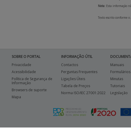
Nota:
Esta informação não
Texto escrito conforme o
SOBRE O PORTAL
INFORMAÇÃO ÚTIL
DOCUMENT
Privacidade
Contactos
Manuais
Acessibilidade
Perguntas Frequentes
Formulários
Política de Segurança de
Ligações Úteis
Minutas
Informação
Tabela de Preços
Tutoriais
Browsers de suporte
Norma ISO/IEC 27001:2022
Legislação
Mapa