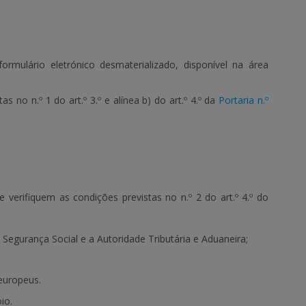
mulário eletrónico desmaterializado, disponível na área
 no n.º 1 do art.º 3.º e alínea b) do art.º 4.º da
Portaria n.º
verifiquem as condições previstas no n.º 2 do art.º 4.º do
a Segurança Social e a Autoridade Tributária e Aduaneira;
europeus.
oio.