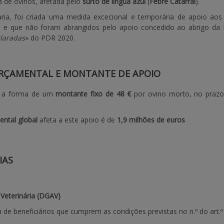
a de ovinos, afetada pelo
surto de língua azul
(
Febre Catarral
).
taria, foi criada uma medida excecional e temporária de apoio ao
 % e que não foram abrangidos pelo apoio concedido ao abrigo da
laradas
» do PDR 2020.
RÇAMENTAL E MONTANTE DE APOIO
 a forma de um
montante fixo de 48 €
por ovino morto, no prazo
ntal global
afeta a este apoio é de
1,9 milhões de euros
IAS
 Veterinária (DGAV)
a de beneficiários que cumprem as condições previstas no n.º do art.º 3