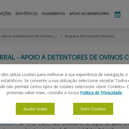
MAÇÕES
ESTATÍSTICAS
PAGAMENTOS
APOIO AO BENEFICIÁRIO
Febre Catarral - Apoio a Detentores de Ovinos com Quebras de Rendimento Inferiores a 30%
Regras e Informações Básicas
RRAL - APOIO A DETENTORES DE OVINOS
 A 30%
 sítio utiliza cookies para melhorar a sua experiência de navegação e
s estatísticos. Se consente a sua utilização seleccione «Aceitar Todos»
idir não permitir certos tipos de cookies seleccione «Gerir Cookies». 
|
|
|
|
ÕES BÁSICAS
CANDIDATURAS
MANUAIS
LEGISLAÇÃO
pretenda saber mais, consulte a nossa
Politica de Privacidade.
Aceitar todas
Gerir Cookies
MENTO
07/2025/1
, de 13 de março, veio estabelecer as regras de apoio 