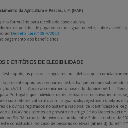
nciamento da Agricultura e Pescas, I. P. (IFAP)
izar o formulário para recolha de candidaturas;
 decidir os pedidos de pagamento, designadamente, sobre a verificaç
exo ao
Decreto-Lei n.º 28-A/2023
;
ao pagamento aos beneficiários.
OS E CRITÉRIOS DE ELEGIBILIDADE
 deste apoio, as pessoas singulares ou coletivas que, cumulativamen
 do presente apoio os compartes de baldio que tenham submetido, no
enção «A.1.1 — Apoio ao rendimento base» do domínio «A.1 — Rendimen
ra Portugal e que individualmente, reúnam cumulativamente as segu
lo surto «febre catarral ovina - língua azul», registando quebras de pr
s de ovinos registados no Sistema Nacional de Identificação e Registo
do a DGAV nos termos do previsto no artigo 3.º do Decreto-Lei n.º 14
o no SNIRA a morte de ovinos ocorrida entre 5 de setembro de 2024 e
nte constituídos, no caso de pessoas coletivas (alínea d) do art.º 4.º