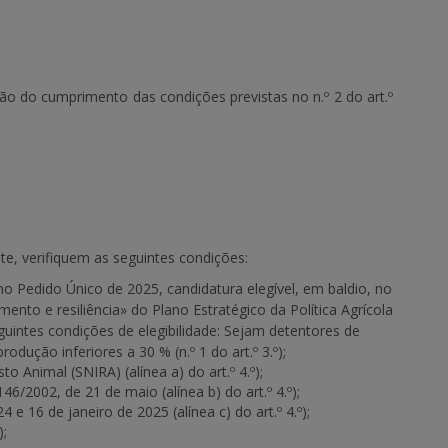
ão do cumprimento das condições previstas no n.º 2 do art.º
te, verifiquem as seguintes condições:
 Pedido Único de 2025, candidatura elegível, em baldio, no
to e resiliência» do Plano Estratégico da Política Agrícola
intes condições de elegibilidade: Sejam detentores de
odução inferiores a 30 % (n.º 1 do art.º 3.º);
 Animal (SNIRA) (alínea a) do art.º 4.º);
6/2002, de 21 de maio (alínea b) do art.º 4.º);
 16 de janeiro de 2025 (alínea c) do art.º 4.º);
);