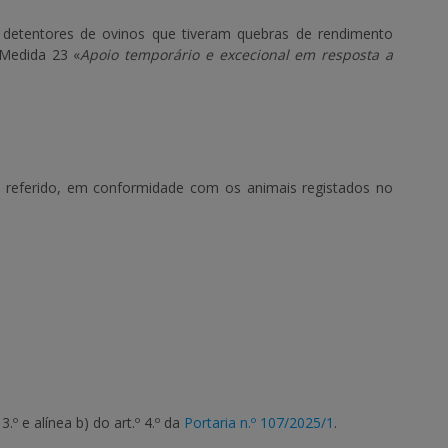
s detentores de ovinos que tiveram quebras de rendimento
 Medida 23 «
Apoio temporário e excecional em resposta a
 referido, em conformidade com os animais registados no
.º e alínea b) do art.º 4.º da
Portaria n.º 107/2025/1
.