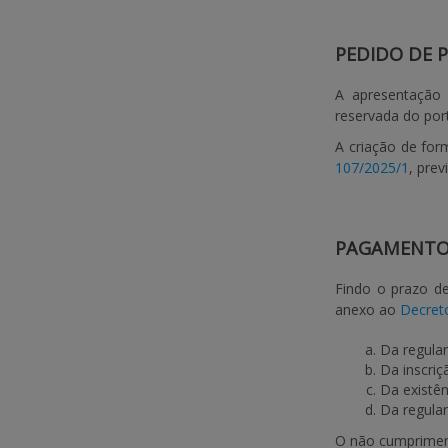
PEDIDO DE
A apresentação 
reservada do port
A criação de form
107/2025/1
, pre
PAGAMENT
Findo o prazo de
anexo ao
Decreto
Da regular
Da inscriç
Da existê
Da regular
O não cumpriment