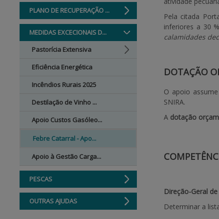
atividade pecuári
PLANO DE RECUPERAÇÃO ...
Pela citada Por
inferiores a 30
MEDIDAS EXCECIONAIS D...
calamidades dec
Pastorícia Extensiva
Eficiência Energética
DOTAÇÃO O
Incêndios Rurais 2025
O apoio assume
SNIRA.
Destilação de Vinho ...
A
dotação orçame
Apoio Custos Gasóleo...
Febre Catarral - Apo...
COMPETÊNC
Apoio à Gestão Carga...
PESCAS
Direção-Geral de
OUTRAS AJUDAS
Determinar a list