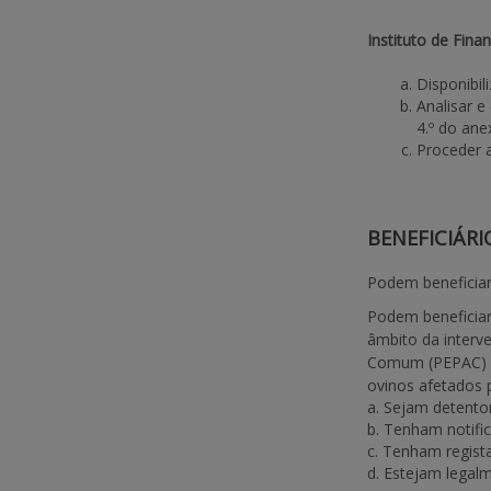
Instituto de Fina
Disponibil
Analisar e
4.º do an
Proceder 
BENEFICIÁRI
Podem beneficiar
Podem beneficiar
âmbito da interv
Comum (PEPAC) pa
ovinos afetados pe
Sejam detentore
Tenham notifica
Tenham registad
Estejam legalme