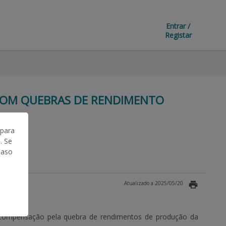
Entrar /
Registar
 COM QUEBRAS DE RENDIMENTO
 para
. Se
Caso
Atualizado a 2025/05/20
à compensação pela quebra de rendimentos de produção da