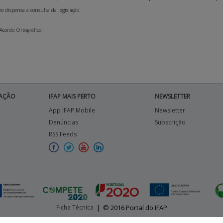
 dispensa a consulta da legislação.
 Acordo Ortográfico.
AÇÃO
IFAP MAIS PERTO
NEWSLETTER
App IFAP Mobile
Newsletter
Denúncias
Subscrição
RSS Feeds
Ficha Técnica
|
© 2016 Portal do IFAP