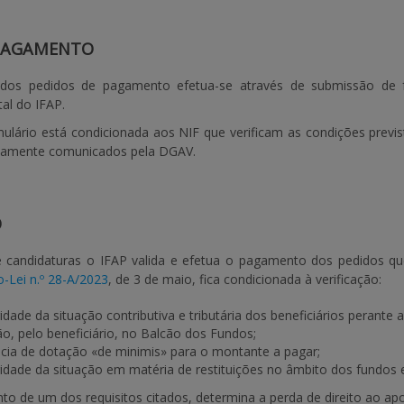
 PAGAMENTO
dos pedidos de pagamento efetua-se através de submissão de for
al do IFAP.
ulário está condicionada aos NIF que verificam as condições previstas
viamente comunicados pela DGAV.
O
 candidaturas o IFAP valida e efetua o pagamento dos pedidos que 
-Lei n.º 28-A/2023
, de 3 de maio, fica condicionada à verificação:
idade da situação contributiva e tributária dos beneficiários perante 
ão, pelo beneficiário, no Balcão dos Fundos;
ncia de dotação «de minimis» para o montante a pagar;
idade da situação em matéria de restituições no âmbito dos fundos 
o de um dos requisitos citados, determina a perda de direito ao ap