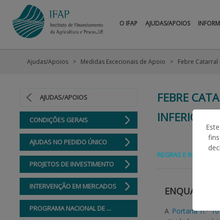
O IFAP
AJUDAS/APOIOS
INFOR
Ajudas/Apoios
Medidas Excecionais de Apoio
FEBRE CATA
AJUDAS/APOIOS
INFERIORES
CONDIÇÕES GERAIS
Este
fin
AJUDAS NO PEDIDO ÚNICO
dec
REGRAS E INFORMAÇ
PROJETOS DE INVESTIMENTO
INTERVENÇÃO EM MERCADOS
ENQUADRA
PROGRAMA NACIONAL DE ...
A
Portaria n.º 1