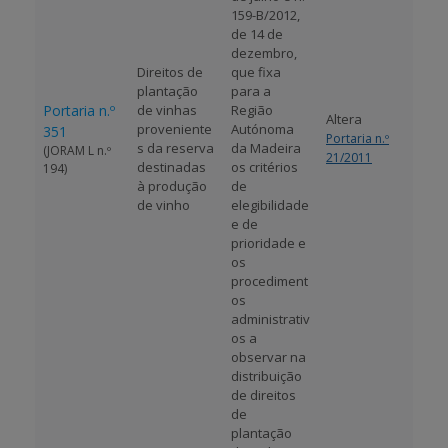
159-B/2012,
de 14 de
dezembro,
Direitos de
que fixa
plantação
para a
Portaria n.º
de vinhas
Região
Altera
proveniente
Autónoma
351
Portaria n.º
s da reserva
da Madeira
(JORAM L n.º
21/2011
destinadas
os critérios
194)
à produção
de
de vinho
elegibilidade
e de
prioridade e
os
procediment
os
administrativ
os a
observar na
distribuição
de direitos
de
plantação