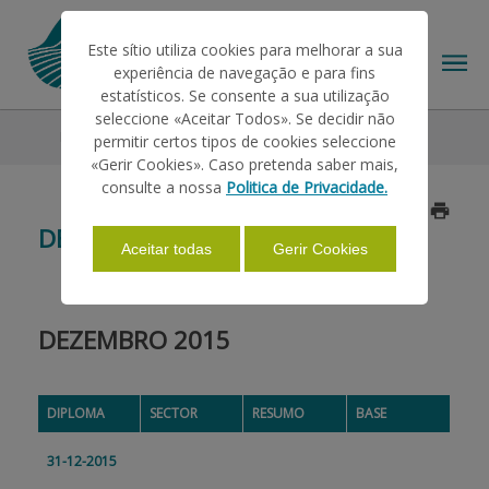
Este sítio utiliza cookies para melhorar a sua
experiência de navegação e para fins
estatísticos. Se consente a sua utilização
seleccione «Aceitar Todos». Se decidir não
Legislação
2015
Dezembro
permitir certos tipos de cookies seleccione
O IFAP
«Gerir Cookies». Caso pretenda saber mais,
consulte a nossa
Politica de Privacidade.
Atualizado a 2019/01/25
AJUDAS/APOIOS
DEZEMBRO
Aceitar todas
Gerir Cookies
INFORMAÇÕES
DEZEMBRO 2015
ESTATÍSTICAS
DIPLOMA
SECTOR
RESUMO
BASE
PAGAMENTOS
31-12-2015