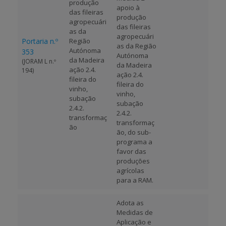
produção
apoio à
das fileiras
produção
agropecuári
das fileiras
as da
agropecuári
Portaria n.º
Região
as da Região
Autónoma
353
Autónoma
da Madeira
(JORAM L n.º
da Madeira
ação 2.4.
194)
ação 2.4.
fileira do
fileira do
vinho,
vinho,
subação
subação
2.4.2.
2.4.2.
transformaç
transformaç
ão
ão, do sub-
programa a
favor das
produções
agrícolas
para a RAM.
Adota as
Medidas de
Aplicação e