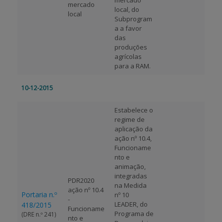
mercado
mercado
local, do
local
Subprogram
a a favor
das
produções
agrícolas
para a RAM.
10-12-2015
Estabelece o
regime de
aplicação da
ação nº 10.4,
Funcioname
nto e
animação,
integradas
PDR2020
na Medida
ação nº 10.4
Portaria n.º
nº 10 
-
LEADER, do
418/2015
Funcioname
Programa de
(DRE n.º 241)
nto e