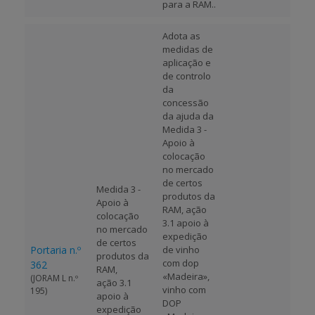
para a RAM..
Adota as
medidas de
aplicação e
de controlo
da
concessão
da ajuda da
Medida 3 -
Apoio à
colocação
no mercado
de certos
Medida 3 -
produtos da
Apoio à
RAM, ação
colocação
3.1 apoio à
no mercado
expedição
de certos
Portaria n.º
de vinho
produtos da
com dop
362
RAM,
«Madeira»,
(JORAM L n.º
ação 3.1
vinho com
195)
apoio à
DOP
expedição