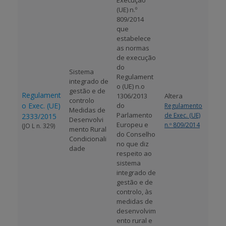
Execução
(UE) n.º
809/2014
que
estabelece
as normas
de execução
do
Sistema
Regulament
integrado de
o (UE) n.o
gestão e de
Regulament
1306/2013
Altera
controlo
o Exec. (UE)
do
Regulamento
Medidas de
Parlamento
de Exec. (UE)
2333/2015
Desenvolvi
Europeu e
n.º 809/2014
(JO L n. 329)
mento Rural
do Conselho
Condicionali
no que diz
dade
respeito ao
sistema
integrado de
gestão e de
controlo, às
medidas de
desenvolvim
ento rural e