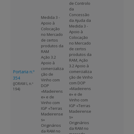
de Controlo
da
Concessão
Medida 3 -
da Ajuda da
Apoio à
Medida 3 -
Colocação
Apoio à
no Mercado
Colocação
de certos
no Mercado
produtos da
de certos
RAM
produtos da
Ação 3.2
RAM, Ação
Apoio à
3.2 Apoio à
comercializa
Portaria n.º
comercializa
ção de
ção de Vinho
354
Vinho com
com DOP
(JORAM L n.º
DOP
«Madeirens
194)
«Madeirens
e» e de
e» e de
Vinho com
Vinho com
IGP «Terras
IGP «Terras
Madeirense
Madeirense
s»
s»
Originários
Originários
da RAM no
da RAM no