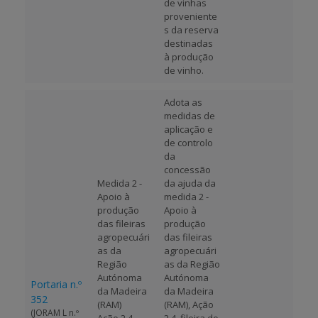
de vinhas
proveniente
s da reserva
destinadas
à produção
de vinho.
Adota as
medidas de
aplicação e
de controlo
da
concessão
Medida 2 -
da ajuda da
Apoio à
medida 2 -
produção
Apoio à
das fileiras
produção
agropecuári
das fileiras
as da
agropecuári
Região
as da Região
Autónoma
Autónoma
Portaria n.º
da Madeira
da Madeira
352
(RAM)
(RAM), Ação
(JORAM L n.º