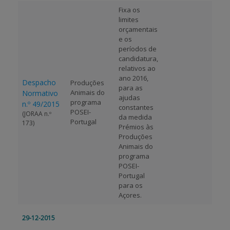
Fixa os
limites
APOIO AO BENEFICIÁRIO
orçamentais
e os
períodos de
candidatura,
Entrar / Registar
relativos ao
ano 2016,
Despacho
Produções
para as
Animais do
Normativo
ajudas
programa
n.º 49/2015
constantes
POSEI-
(JORAA n.º
da medida
Portugal
173)
Prémios às
Produções
Animais do
programa
POSEI-
Portugal
para os
Açores.
29-12-2015