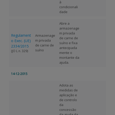
à
condicionali
dade
Abre a
armazenage
m privada
Regulament
Armazenage
de carne de
m privada
o Exec. (UE)
suíno e fixa
de carne de
2334/2015
antecipada
suíno
(JO L n. 329)
mente o
montante da
ajuda.
14-12-2015
Adota as
medidas de
aplicação e
de controlo
da
concessão
da ajuda da