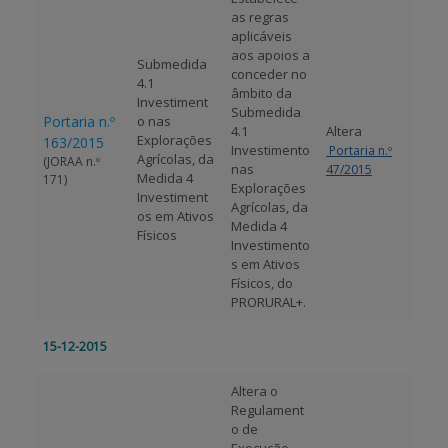
as regras
aplicáveis
aos apoios a
Submedida
conceder no
4.1 
âmbito da
Investiment
Submedida
Portaria n.º
o nas
4.1 
Altera
Explorações
163/2015
Investimento
Portaria n.º
Agrícolas, da
(JORAA n.º
nas
47/2015
Medida 4 
171)
Explorações
Investiment
Agrícolas, da
os em Ativos
Medida 4 
Físicos
Investimento
s em Ativos
Físicos, do
PRORURAL+.
15-12-2015
Altera o
Regulament
o de