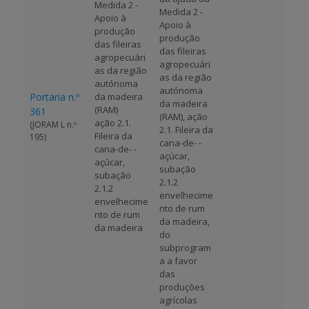
Medida 2 -
Medida 2 -
Apoio à
Apoio à
produção
produção
das fileiras
das fileiras
agropecuári
agropecuári
as da região
as da região
autónoma
autónoma
Portaria n.º
da madeira
da madeira
(RAM)
361
(RAM), ação
ação 2.1.
(JORAM L n.º
2.1. Fileira da
Fileira da
195)
cana-de- -
cana-de- -
açúcar,
açúcar,
subação
subação
2.1.2
2.1.2
envelhecime
envelhecime
nto de rum
nto de rum
da madeira,
da madeira
do
subprogram
a a favor
das
produções
agrícolas