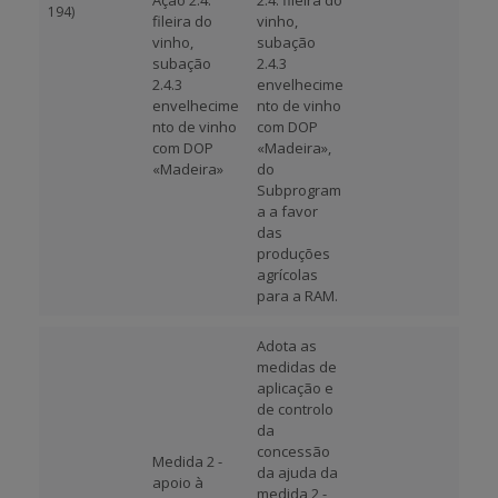
Ação 2.4.
2.4. fileira do
194)
fileira do
vinho,
vinho,
subação
subação
2.4.3
2.4.3
envelhecime
envelhecime
nto de vinho
nto de vinho
com DOP
com DOP
«Madeira»,
«Madeira»
do
Subprogram
a a favor
das
produções
agrícolas
para a RAM.
Adota as
medidas de
aplicação e
de controlo
da
concessão
Medida 2 -
da ajuda da
apoio à
medida 2 -