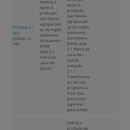
Medida 2 -
Apoio à
Apoio à
produção
produção
das fileiras
das fileiras
agropecuári
agropecuári
Portaria n.º
as da região
as da região
autónoma
363
autónoma
da madeira
(JORAM L n.º
da madeira
(RAM), ação
195)
(RAM)
2.1. Fileira da
ação 2.1.
cana-de- -
Fileira da
açúcar,
cana-de- -
subação
açúcar
2.1.1.
Transformaç
ão, do sub-
programa a
favor das
produções
agrícolas
para a RAM.
Define o
produtor de