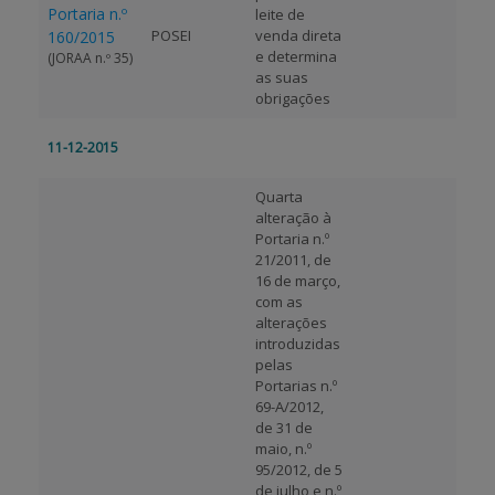
Portaria n.º
leite de
POSEI
venda direta
160/2015
e determina
(JORAA n.º 35)
as suas
obrigações
11-12-2015
Quarta
alteração à
Portaria n.º
21/2011, de
16 de março,
com as
alterações
introduzidas
pelas
Portarias n.º
69-A/2012,
de 31 de
maio, n.º
95/2012, de 5
de julho e n.º