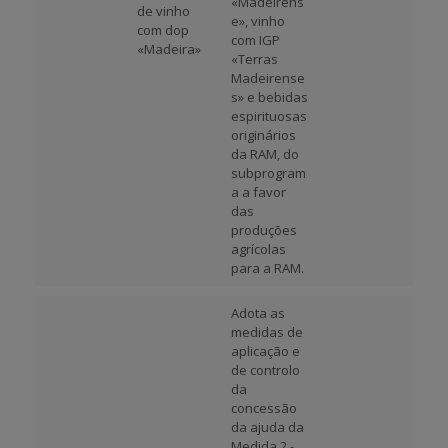
«Madeirens
de vinho
e», vinho
com dop
com IGP
«Madeira»
«Terras
Madeirense
s» e bebidas
espirituosas
originários
da RAM, do
subprogram
a a favor
das
produções
agrícolas
para a RAM.
Adota as
medidas de
aplicação e
de controlo
da
concessão
da ajuda da
Medida 2 -