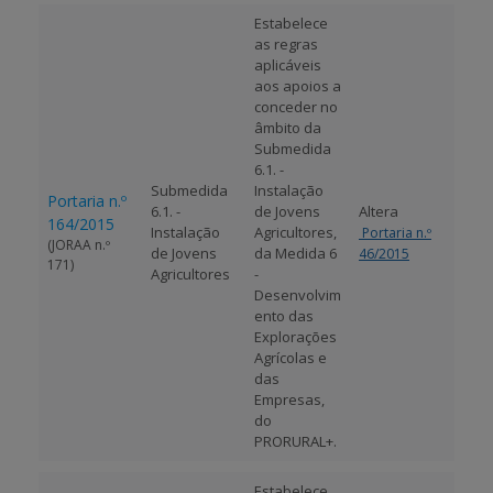
Estabelece
as regras
aplicáveis
aos apoios a
conceder no
âmbito da
Submedida
6.1. -
Submedida
Instalação
Portaria n.º
6.1. -
de Jovens
Altera
164/2015
Instalação
Agricultores,
Portaria n.º
(JORAA n.º
de Jovens
da Medida 6
46/2015
171)
Agricultores
-
Desenvolvim
ento das
Explorações
Agrícolas e
das
Empresas,
do
PRORURAL+.
Estabelece