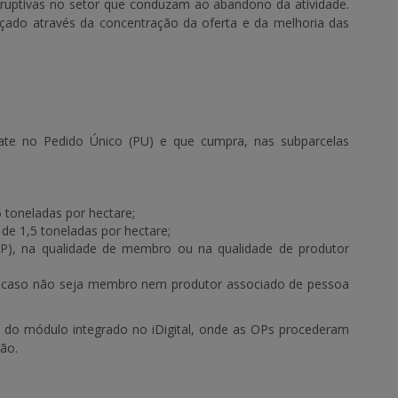
isruptivas no setor que conduzam ao abandono da atividade.
nçado através da concentração da oferta e da melhoria das
ate no Pedido Único (PU) e que cumpra, nas subparcelas
 toneladas por hectare;
de 1,5 toneladas por hectare;
OP), na qualidade de membro ou na qualidade de produtor
, caso não seja membro nem produtor associado de pessoa
a do módulo integrado no iDigital, onde as OPs procederam
ção.