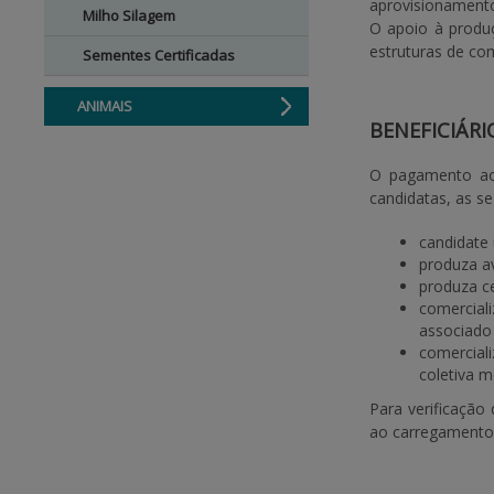
aprovisionamento
Milho Silagem
O apoio à produç
estruturas de co
Sementes Certificadas
ANIMAIS
BENEFICIÁRI
O pagamento aos
candidatas, as se
candidate 
produza av
produza ce
comercial
associado
comercial
coletiva 
Para verificação
ao carregamento 