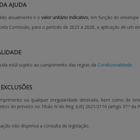
DA AJUDA
dido anualmente e o
valor unitário indicativo
, em função do envelope 
pela Comissão, para o período de 2023 a 2026, a aplicação de um env
ALIDADE
juda está sujeito ao cumprimento das regras da
Condicionalidade
.
 EXCLUSÕES
primento ou qualquer irregularidade detetada, bem como de omiss
itos do previsto no Título IV do Reg. (UE) 2021/2116 (artigo 37.º da Po
ação não dispensa a consulta de legislação.