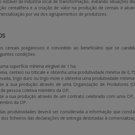
 estável da indústria local de transformação, evitando situações d
ão cerealífera e a criação de valor na produção de cereais é alca
mercialização por via dos agrupamentos de produtores.
OS
 cereais praganosos é concedido ao beneficiário que se candid
guintes condições:
uma superfície mínima elegível de 1 ha;
eia, centeio ou triticale e obtenha uma produtividade mínima de 0,75
vada, trigo duro ou trigo mole e obtenha uma produtividade mínima 
ize a sua produção através de uma Organização de Produtores (
 de pessoa coletiva membro da OP;
ize a sua produção através de um contrato celebrado com uma OP
membro da OP.
 das produtividades deverá ser considerada a informação que const
dos ficheiros das declarações de entrega destinadas à comercializa