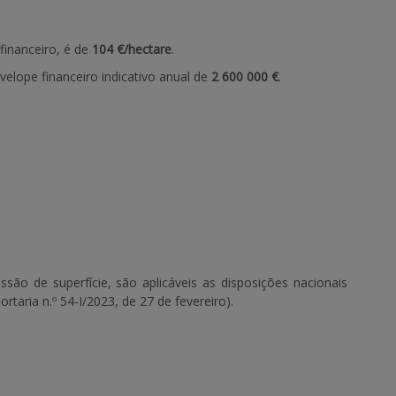
financeiro, é de
104 €/hectare
.
elope financeiro indicativo anual de
2 600 000 €
.
ão de superfície, são aplicáveis as disposições nacionais
rtaria n.º 54-I/2023, de 27 de fevereiro).