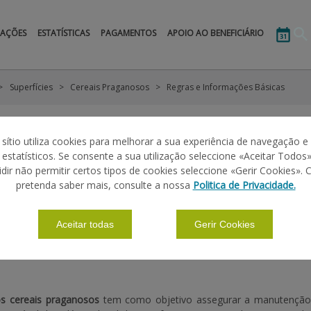
MAÇÕES
ESTATÍSTICAS
PAGAMENTOS
APOIO AO BENEFICIÁRIO
Superfícies
Cereais Praganosos
Regras e Informações Básicas
RAGANOSOS
 sítio utiliza cookies para melhorar a sua experiência de navegação e
s estatísticos. Se consente a sua utilização seleccione «Aceitar Todos»
CEREAIS PRAGANOSOS – INTERVENÇÃO A.1.2.7
idir não permitir certos tipos de cookies seleccione «Gerir Cookies». 
pretenda saber mais, consulte a nossa
Politica de Privacidade.
|
|
|
ÕES BÁSICAS
PERGUNTAS FREQUENTES
LEGISLAÇÃO
Aceitar todas
Gerir Cookies
s cereais praganosos
tem como objetivo assegurar a manutenção 