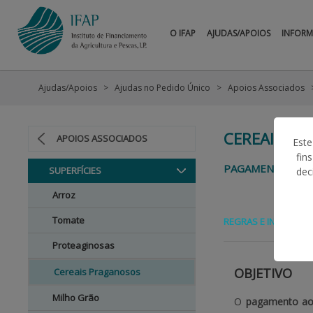
O IFAP
AJUDAS/APOIOS
INFOR
Ajudas/Apoios
Ajudas no Pedido Único
Apoios Associados
CEREAIS P
APOIOS ASSOCIADOS
Este
fin
PAGAMENTO AOS 
SUPERFÍCIES
dec
Arroz
Tomate
REGRAS E INFORMAÇ
Proteaginosas
OBJETIVO
Cereais Praganosos
Milho Grão
O
pagamento ao