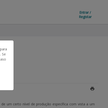
Entrar /
Registar
 para
. Se
Caso
de um certo nível de produção específica com vista a um