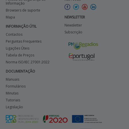
Informação
Browsers de suporte
APOIO AO BENEFICIÁRIO
Mapa
NEWSLETTER
Newsletter
INFORMAÇÃO ÚTIL
Subscrição
Entrar / Registar
Contactos
Perguntas Frequentes
Ligações Úteis
Tabela de Preços
Norma ISO/IEC 27001:2022
DOCUMENTAÇÃO
Manuais
Formulários
Minutas
Tutoriais
Legislação