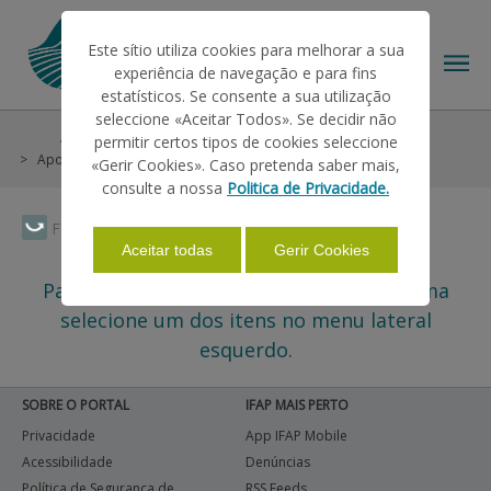
Este sítio utiliza cookies para melhorar a sua
experiência de navegação e para fins
estatísticos. Se consente a sua utilização
seleccione «Aceitar Todos». Se decidir não
Ajudas/Apoios
Ajudas no Pedido Único
permitir certos tipos de cookies seleccione
O IFAP
Apoios Associados
Superfícies
«Gerir Cookies». Caso pretenda saber mais,
consulte a nossa
Politica de Privacidade.
AJUDAS/APOIOS
Faça Swipe para ver o menu
Aceitar todas
Gerir Cookies
Para assuntos relacionados com este tema
INFORMAÇÕES
selecione um dos itens no menu lateral
esquerdo.
ESTATÍSTICAS
SOBRE O PORTAL
IFAP MAIS PERTO
Privacidade
App IFAP Mobile
PAGAMENTOS
Acessibilidade
Denúncias
Política de Segurança de
RSS Feeds