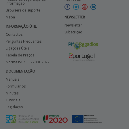
Informação
Browsers de suporte
APOIO AO BENEFICIÁRIO
Mapa
NEWSLETTER
Newsletter
INFORMAÇÃO ÚTIL
Subscrição
Entrar / Registar
Contactos
Perguntas Frequentes
Ligações Úteis
Tabela de Preços
Norma ISO/IEC 27001:2022
DOCUMENTAÇÃO
Manuais
Formulários
Minutas
Tutoriais
Legislação