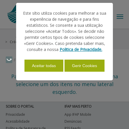
Este sítio utiliza cookies para melhorar a sua
experiência de navegação e para fins
estatísticos. Se consente a sua utilização
seleccione «Aceitar Todos». Se decidir não
Ajudas/Apoios
Outras Ajudas
Histórico
permitir certos tipos de cookies seleccione
O IFAP
Crédito e Seguros
«Gerir Cookies». Caso pretenda saber mais,
consulte a nossa
Politica de Privacidade.
AJUDAS/APOIOS
Faça Swipe para ver o menu
Aceitar todas
Gerir Cookies
Para assuntos relacionados com este tema
INFORMAÇÕES
selecione um dos itens no menu lateral
esquerdo.
ESTATÍSTICAS
SOBRE O PORTAL
IFAP MAIS PERTO
Privacidade
App IFAP Mobile
PAGAMENTOS
Acessibilidade
Denúncias
Política de Segurança de
RSS Feeds