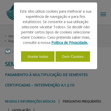
Este sítio utiliza cookies para melhorar a sua
experiência de navegação e para fins
estatísticos. Se consente a sua utilização
seleccione «Aceitar Todos». Se decidir não
Ajudas/Apoios
Ajudas no Pedido Único
permitir certos tipos de cookies seleccione
O IFAP
Apoios Associados
Superfícies
Sementes Certificadas
«Gerir Cookies». Caso pretenda saber mais,
Regras e Informações Básicas
consulte a nossa
Politica de Privacidade.
AJUDAS/APOIOS
Faça Swipe para ver o menu
Aceitar todas
Gerir Cookies
SEMENTES CERTIFICADAS
INFORMAÇÕES
PAGAMENTO À MULTIPLICAÇÃO DE SEMENTES
CERTIFICADAS – INTERVENÇÃO A.1.2.10
ESTATÍSTICAS
|
REGRAS E INFORMAÇÕES BÁSICAS
PERGUNTAS FREQUENTES
PAGAMENTOS
|
|
LEGISLAÇÃO