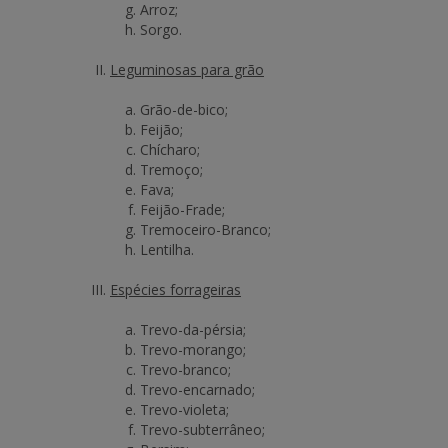
Arroz;
Sorgo.
Leguminosas para grão
Grão-de-bico;
Feijão;
Chícharo;
Tremoço;
Fava;
Feijão-Frade;
Tremoceiro-Branco;
Lentilha.
Espécies forrageiras
Trevo-da-pérsia;
Trevo-morango;
Trevo-branco;
Trevo-encarnado;
Trevo-violeta;
Trevo-subterrâneo;