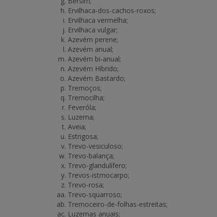
Bersim;
Ervilhaca-dos-cachos-roxos;
Ervilhaca vermelha;
Ervilhaca vulgar;
Azevém perene;
Azevém anual;
Azevém bi-anual;
Azevém Híbrido;
Azevém Bastardo;
Tremoços;
Tremocilha;
Feveróla;
Luzerna;
Aveia;
Estrigosa;
Trevo-vesiculoso;
Trevo-balança;
Trevo-glandulífero;
Trevos-istmocarpo;
Trevo-rosa;
Trevo-squarroso;
Tremoceiro-de-folhas-estreitas;
Luzernas anuais;