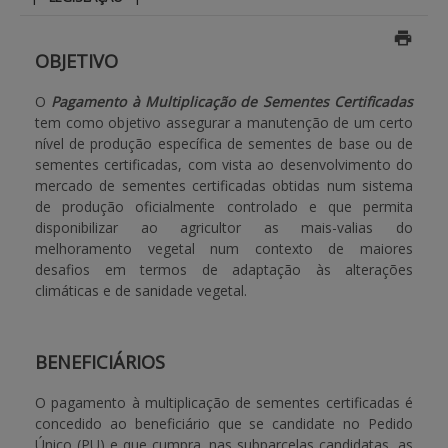
APOIO AO BENEFICIÁRIO
OBJETIVO
O
Pagamento à Multiplicação de Sementes Certificadas
Entrar / Registar
tem como objetivo assegurar a manutenção de um certo
nível de produção específica de sementes de base ou de
sementes certificadas, com vista ao desenvolvimento do
mercado de sementes certificadas obtidas num sistema
de produção oficialmente controlado e que permita
disponibilizar ao agricultor as mais-valias do
melhoramento vegetal num contexto de maiores
desafios em termos de adaptação às alterações
climáticas e de sanidade vegetal.
BENEFICIÁRIOS
O pagamento à multiplicação de sementes certificadas é
concedido ao beneficiário que se candidate no Pedido
Único (PU) e que cumpra, nas subparcelas candidatas, as