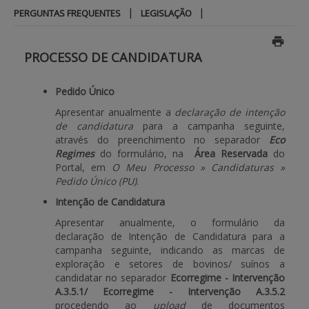
|
|
PERGUNTAS FREQUENTES
LEGISLAÇÃO
APOIO AO BENEFICIÁRIO
PROCESSO DE CANDIDATURA
Entrar / Registar
Pedido Único
Apresentar anualmente a
declaração de intenção
de candidatura
para a campanha seguinte,
através do preenchimento no separador
Eco
Regimes
do formulário, na
Área Reservada
do
Portal, em
O Meu Processo » Candidaturas »
Pedido Único (PU)
.
Intenção de Candidatura
Apresentar anualmente, o formulário da
declaração de Intenção de Candidatura para a
campanha seguinte, indicando as marcas de
exploração e setores de bovinos/ suínos a
candidatar no separador
Ecorregime - Intervenção
A.3.5.1/ Ecorregime - Intervenção A.3.5.2
procedendo ao
upload
de documentos