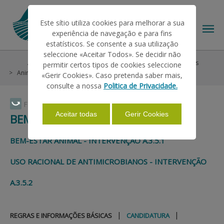
Este sítio utiliza cookies para melhorar a sua
experiência de navegação e para fins
estatísticos. Se consente a sua utilização
seleccione «Aceitar Todos». Se decidir não
Ajudas/Apoios
Ajudas no Pedido Único
Ecorregimes
permitir certos tipos de cookies seleccione
O IFAP
Animais
Bem-estar e Antimicrobianos
Candidatura
«Gerir Cookies». Caso pretenda saber mais,
consulte a nossa
Politica de Privacidade.
AJUDAS/APOIOS
Faça Swipe para ver o menu
Aceitar todas
Gerir Cookies
BEM-ESTAR E ANTIMICROBIANOS
INFORMAÇÕES
BEM-ESTAR ANIMAL - INTERVENÇÃO A.3.5.1
USO RACIONAL DE ANTIMICROBIANOS - INTERVENÇÃO
ESTATÍSTICAS
A.3.5.2
PAGAMENTOS
|
|
REGRAS E INFORMAÇÕES BÁSICAS
CANDIDATURA