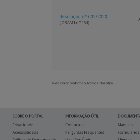
Resolução n.º 605/2020
(JORAM I n.º 154)
Texto escrito conforme o Acordo Ortográfico.
SOBRE O PORTAL
INFORMAÇÃO ÚTIL
DOCUMENT
Privacidade
Contactos
Manuais
Acessibilidade
Perguntas Frequentes
Formulários
Política de Segurança de
Ligações Úteis
Minutas