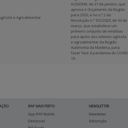
A/2020/M, de 31 de janeiro, que
aprova o Orçamento da Região
para 2020, e no n.º 2 da
Agrícola e Agroalimentar
Resolução n.º 152/2020, de 30 de
março, que estabelece um
primeiro conjunto de medidas
para apoio aos setores agrícola
e agroalimentar da Região
Autónoma da Madeira, para
fazer face à pandemia do COVID
19.
AÇÃO
IFAP MAIS PERTO
NEWSLETTER
App IFAP Mobile
Newsletter
Denúncias
Subscrição
RSS Feeds