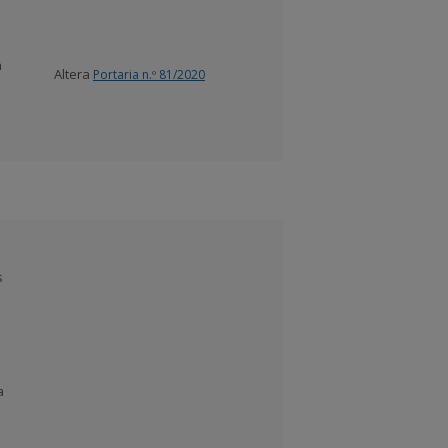
a
Altera
Portaria n.º 81/2020
s
a