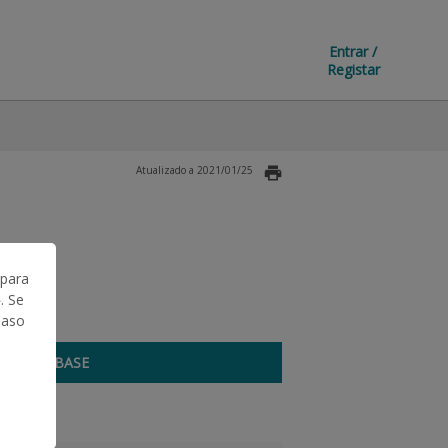
Entrar /
Registar
Atualizado a 2021/01/25
 para
. Se
Caso
BASE