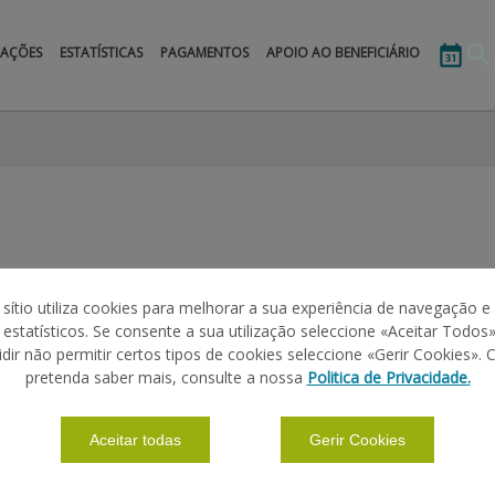
MAÇÕES
ESTATÍSTICAS
PAGAMENTOS
APOIO AO BENEFICIÁRIO
 sítio utiliza cookies para melhorar a sua experiência de navegação e
s estatísticos. Se consente a sua utilização seleccione «Aceitar Todos»
idir não permitir certos tipos de cookies seleccione «Gerir Cookies». 
pretenda saber mais, consulte a nossa
Politica de Privacidade.
SECTOR
RESUMO
Aceitar todas
Gerir Cookies