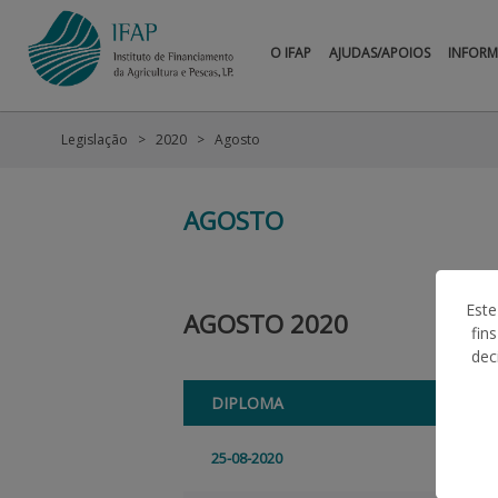
O IFAP
AJUDAS/APOIOS
INFOR
Legislação
2020
Agosto
AGOSTO
Este
AGOSTO 2020
fin
dec
DIPLOMA
25-08-2020