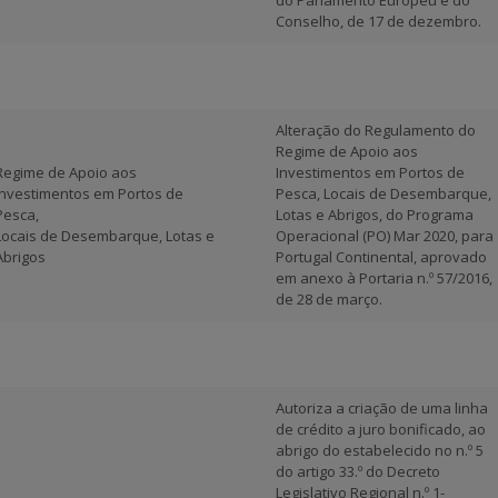
do Parlamento Europeu e do
Conselho, de 17 de dezembro.
Alteração do Regulamento do
Regime de Apoio aos
Regime de Apoio aos
Investimentos em Portos de
Investimentos em Portos de
Pesca, Locais de Desembarque,
Pesca,
Lotas e Abrigos, do Programa
Locais de Desembarque, Lotas e
Operacional (PO) Mar 2020, para
Abrigos
Portugal Continental, aprovado
em anexo à Portaria n.º 57/2016,
de 28 de março.
Autoriza a criação de uma linha
de crédito a juro bonificado, ao
abrigo do estabelecido no n.º 5
do artigo 33.º do Decreto
Legislativo Regional n.º 1-