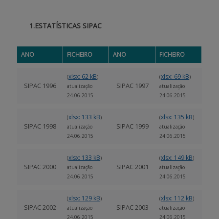
APOIO AO BENEFICIÁRIO
1.ESTATÍSTICAS SIPAC
ANO
FICHEIRO
ANO
FICHEIRO
Entrar / Registar
xlsx: 62 kB
xlsx: 69 kB
(
)
(
)
SIPAC 1996
SIPAC 1997
atualização
atualização
24.06.2015
24.06.2015
xlsx: 133 kB
xlsx: 135 kB
(
)
(
)
SIPAC 1998
SIPAC 1999
atualização
atualização
24.06.2015
24.06.2015
xlsx: 133 kB
xlsx: 149 kB
(
)
(
)
SIPAC 2000
SIPAC 2001
atualização
atualização
24.06.2015
24.06.2015
xlsx: 129 kB
xlsx: 112 kB
(
)
(
)
SIPAC 2002
SIPAC 2003
atualização
atualização
24.06.2015
24.06.2015