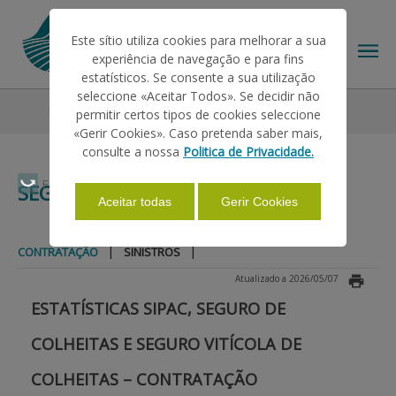
Este sítio utiliza cookies para melhorar a sua
experiência de navegação e para fins
estatísticos. Se consente a sua utilização
seleccione «Aceitar Todos». Se decidir não
Estatísticas
Seguros de Colheitas
Contratação
permitir certos tipos de cookies seleccione
O IFAP
«Gerir Cookies». Caso pretenda saber mais,
consulte a nossa
Politica de Privacidade.
AJUDAS/APOIOS
Faça Swipe para ver o menu
SEGUROS DE COLHEITAS
Aceitar todas
Gerir Cookies
INFORMAÇÕES
|
|
CONTRATAÇÃO
SINISTROS
Atualizado a 2026/05/07
ESTATÍSTICAS SIPAC, SEGURO DE
ESTATÍSTICAS
COLHEITAS E SEGURO VITÍCOLA DE
PAGAMENTOS
COLHEITAS – CONTRATAÇÃO