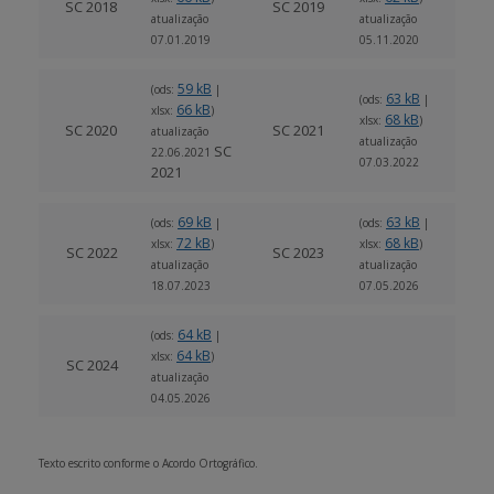
SC 2018
SC 2019
atualização
atualização
07.01.2019
05.11.2020
59 kB
(ods:
|
63 kB
(ods:
|
66 kB
xlsx:
)
68 kB
xlsx:
)
SC 2020
SC 2021
atualização
atualização
SC
22.06.2021
07.03.2022
2021
69 kB
63 kB
(ods:
|
(ods:
|
72 kB
68 kB
xlsx:
)
xlsx:
)
SC 2022
SC 2023
atualização
atualização
18.07.2023
07.05.2026
64 kB
(ods:
|
64 kB
xlsx:
)
SC 2024
atualização
04.05.2026
Texto escrito conforme o Acordo Ortográfico.