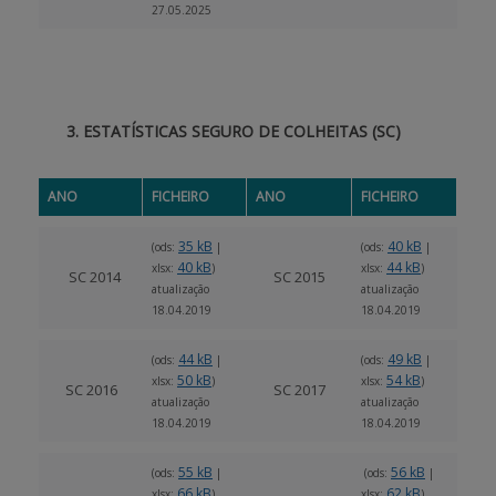
27.05.2025
3. ESTATÍSTICAS SEGURO DE COLHEITAS (SC)
ANO
FICHEIRO
ANO
FICHEIRO
35 kB
40 kB
(ods:
|
(ods:
|
40 kB
44 kB
xlsx:
)
xlsx:
)
SC 2014
SC 2015
atualização
atualização
18.04.2019
18.04.2019
44 kB
49 kB
(ods:
|
(ods:
|
50 kB
54 kB
xlsx:
)
xlsx:
)
SC 2016
SC 2017
atualização
atualização
18.04.2019
18.04.2019
55 kB
56 kB
(ods:
|
(ods:
|
66 kB
62 kB
xlsx:
)
xlsx:
)