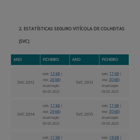
2. ESTATÍSTICAS SEGURO VITÍCOLA DE COLHEITAS
(SVC)
ANO
FICHEIRO
ANO
FICHEIRO
13 kB
17 kB
(ods:
|
(ods:
|
26 kB
30 kB
xlsx:
)
xlsx:
)
SVC 2012
SVC 2013
atualização
atualização
09.05.2025
09.05.2025
17 kB
17 kB
(ods:
|
(ods:
|
29 kB
30 kB
xlsx:
)
xlsx:
)
SVC 2014
SVC 2015
atualização
atualização
09.05.2025
09.05.2025
17 kB
18 kB
(ods:
|
(ods:
|