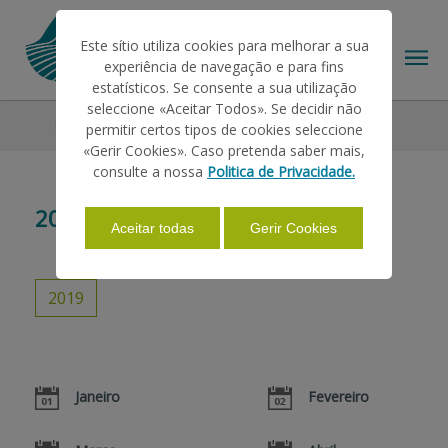
Este sítio utiliza cookies para melhorar a sua
experiência de navegação e para fins
estatísticos. Se consente a sua utilização
seleccione «Aceitar Todos». Se decidir não
Legislação
2019
permitir certos tipos de cookies seleccione
O IFAP
«Gerir Cookies». Caso pretenda saber mais,
consulte a nossa
Politica de Privacidade.
AJUDAS/APOIOS
2019
Aceitar todas
Gerir Cookies
INFORMAÇÕES
2019
ESTATÍSTICAS
Janeiro
Fevereiro
PAGAMENTOS