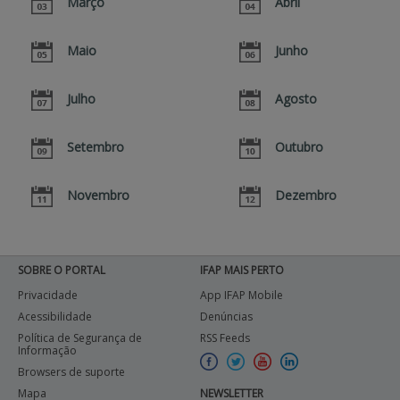
Março
Abril
APOIO AO BENEFICIÁRIO
Maio
Junho
Julho
Agosto
Entrar / Registar
Setembro
Outubro
Novembro
Dezembro
SOBRE O PORTAL
IFAP MAIS PERTO
Privacidade
App IFAP Mobile
Acessibilidade
Denúncias
Política de Segurança de
RSS Feeds
Informação
Browsers de suporte
Mapa
NEWSLETTER