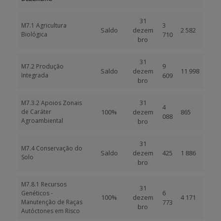
31
3
M7.1 Agricultura
Saldo
dezem
2 582
Biológica
710
bro
31
9
M7.2 Produção
Saldo
dezem
11 998
Integrada
609
bro
31
M7.3.2 Apoios Zonais
4
de Caráter
100%
dezem
865
088
Agroambiental
bro
31
M7.4 Conservação do
Saldo
dezem
425
1 886
Solo
bro
M7.8.1 Recursos
31
6
Genéticos -
100%
dezem
4 171
Manutenção de Raças
773
bro
Autóctones em Risco