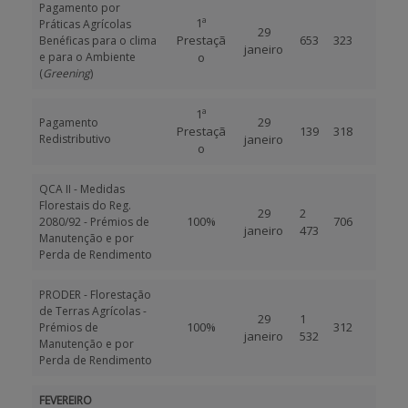
Pagamento por
1ª
Práticas Agrícolas
29
Prestaçã
653
323
Benéficas para o clima
janeiro
e para o Ambiente
o
(
Greening
)
1ª
29
Pagamento
Prestaçã
139
318
Redistributivo
janeiro
o
QCA II - Medidas
Florestais do Reg.
29
2
100%
706
2080/92 - Prémios de
janeiro
473
Manutenção e por
Perda de Rendimento
PRODER - Florestação
de Terras Agrícolas -
29
1
100%
312
Prémios de
janeiro
532
Manutenção e por
Perda de Rendimento
FEVEREIRO