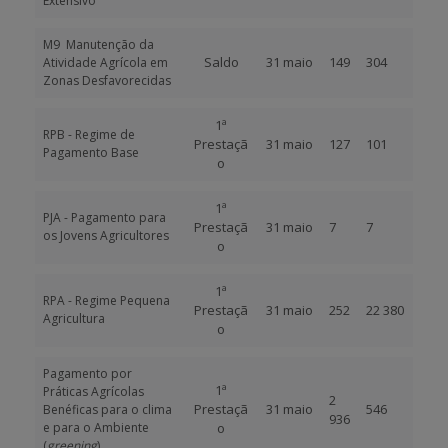
Extensivo
M9 Manutenção da
Saldo
31 maio
149
304
Atividade Agrícola em
Zonas Desfavorecidas
1ª
RPB - Regime de
Prestaçã
31 maio
127
101
Pagamento Base
o
1ª
PJA - Pagamento para
Prestaçã
31 maio
7
7
os Jovens Agricultores
o
1ª
RPA - Regime Pequena
Prestaçã
31 maio
252
22 380
Agricultura
o
Pagamento por
1ª
Práticas Agrícolas
2
Prestaçã
31 maio
546
Benéficas para o clima
936
e para o Ambiente
o
(
greening
)