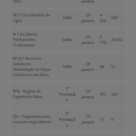
Solo
janeiro
29
4
M7.5 Uso Eficiente da
100%
690
Água
janeiro
016
M 7.6 Culturas
29
2
Saldo
30 532
Permanentes
janeiro
778
Tradicionais
M7.8.1 Recursos
29
Genéticos -
100%
84
52
Manutenção de Raças
janeiro
Autóctones em Risco
1ª
29
RPB - Regime de
Prestaçã
473
325
Pagamento Base
janeiro
o
1ª
29
PJA - Pagamento para
Prestaçã
11
9
os Jovens Agricultores
janeiro
o