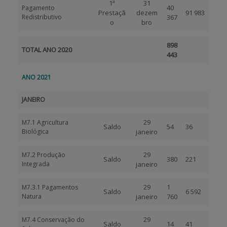
1ª
31
40
Pagamento
Prestaçã
dezem
91 983
Redistributivo
367
o
bro
898
TOTAL ANO 2020
443
ANO 2021
JANEIRO
29
M7.1 Agricultura
Saldo
54
36
Biológica
janeiro
29
M7.2 Produção
Saldo
380
221
Integrada
janeiro
29
1
M7.3.1 Pagamentos
Saldo
6 592
Natura
janeiro
760
29
M7.4 Conservação do
Saldo
14
41