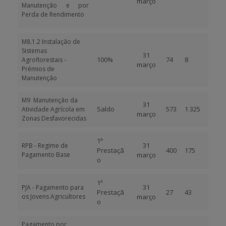
março
Manutenção e por
Perda de Rendimento
M8.1.2 Instalação de
Sistemas
31
100%
74
8
Agroflorestais -
março
Prémios de
Manutenção
M9 Manutenção da
31
Saldo
573
1 325
Atividade Agrícola em
março
Zonas Desfavorecidas
1ª
31
RPB - Regime de
Prestaçã
400
175
Pagamento Base
março
o
1ª
31
PJA - Pagamento para
Prestaçã
27
43
os Jovens Agricultores
março
o
Pagamento por