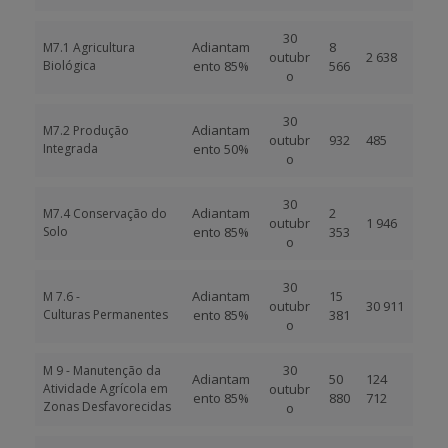
30
Adiantam
8
M7.1 Agricultura
outubr
2 638
Biológica
ento 85%
566
o
30
Adiantam
M7.2 Produção
outubr
932
485
Integrada
ento 50%
o
30
Adiantam
2
M7.4 Conservação do
outubr
1 946
Solo
ento 85%
353
o
30
Adiantam
15
M 7.6 -
outubr
30 911
Culturas Permanentes
ento 85%
381
o
30
M 9 - Manutenção da
Adiantam
50
124
Atividade Agrícola em
outubr
ento 85%
880
712
Zonas Desfavorecidas
o