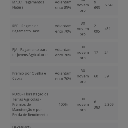
Adiantam
9
M7.3.1 Pagamentos
novem
6 643
Natura
ento 85%
693
bro
30
Adiantam
2
RPB - Regime de
novem
451
Pagamento Base
ento 70%
095
bro
30
Adiantam
PJA - Pagamento para
novem
17
24
os Jovens Agricultores
ento 70%
bro
30
Adiantam
Prémio por Ovelha e
novem
60
39
Cabra
ento 70%
bro
RURIS - Florestação de
30
Terras Agrícolas -
6
100%
novem
2 309
Prémios de
383
Manutenção e por
bro
Perda de Rendimento
DEZEMBRO