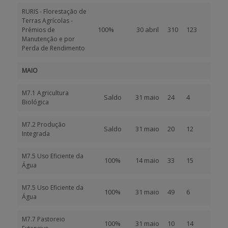
RURIS - Florestação de
Terras Agrícolas -
100%
30 abril
310
123
Prémios de
Manutenção e por
Perda de Rendimento
MAIO
M7.1 Agricultura
Saldo
31 maio
24
4
Biológica
M7.2 Produção
Saldo
31 maio
20
12
Integrada
M7.5 Uso Eficiente da
100%
14 maio
33
15
Água
M7.5 Uso Eficiente da
100%
31 maio
49
6
Água
M7.7 Pastoreio
100%
31 maio
10
14