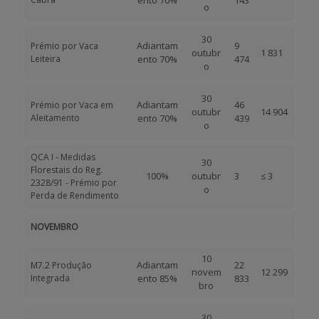
ento 70%
143
o
30
Adiantam
9
Prémio por Vaca
outubr
1 831
Leiteira
ento 70%
474
o
30
Adiantam
46
Prémio por Vaca em
outubr
14 904
Aleitamento
ento 70%
439
o
QCA I - Medidas
30
Florestais do Reg.
100%
outubr
3
≤ 3
2328/91 - Prémio por
o
Perda de Rendimento
NOVEMBRO
10
Adiantam
22
M7.2 Produção
novem
12 299
Integrada
ento 85%
833
bro
30