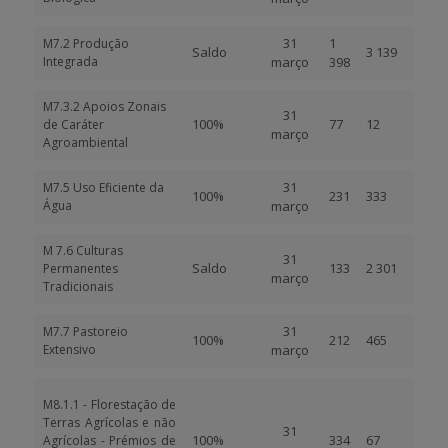
31
1
M7.2 Produção
Saldo
3 139
Integrada
março
398
M7.3.2 Apoios Zonais
31
100%
77
12
de Caráter
março
Agroambiental
31
M7.5 Uso Eficiente da
100%
231
333
Água
março
M 7.6 Culturas
31
Saldo
133
2 301
Permanentes
março
Tradicionais
31
M7.7 Pastoreio
100%
212
465
Extensivo
março
M8.1.1 - Florestação de
Terras Agrícolas e não
31
100%
334
67
Agrícolas - Prémios de