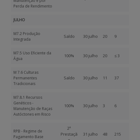
Manutenção e por
Perda de Rendimento
JULHO
M7.2 Produção
Saldo
30 julho
20
9
Integrada
M7.5 Uso Eficiente da
100%
30 julho
20
≤ 3
Água
M 7.6 Culturas
Saldo
30 julho
11
37
Permanentes
Tradicionais
M7.8.1 Recursos
Genéticos -
100%
30 julho
3
6
Manutenção de Raças
Autóctones em Risco
2ª
RPB - Regime de
Prestaçã
31 julho
48
215
Pagamento Base