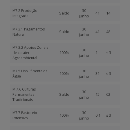
30
M7.2 Produção
Saldo
41
14
Integrada
junho
30
M7.3.1 Pagamentos
Saldo
41
48
Natura
junho
M7.3.2 Apoios Zonais
30
100%
1
≤ 3
de caráter
junho
Agroambiental
30
M7.5 Uso Eficiente da
100%
31
≤ 3
Água
junho
M 7.6 Culturas
30
Saldo
15
62
Permanentes
junho
Tradicionais
30
M7.7 Pastoreio
100%
0,1
≤ 3
Extensivo
junho