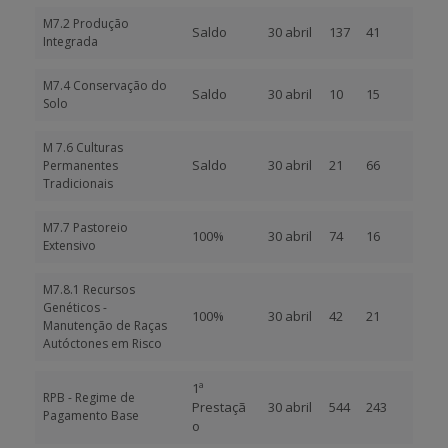
M7.2 Produção
Saldo
30 abril
137
41
Integrada
M7.4 Conservação do
Saldo
30 abril
10
15
Solo
M 7.6 Culturas
Saldo
30 abril
21
66
Permanentes
Tradicionais
M7.7 Pastoreio
100%
30 abril
74
16
Extensivo
M7.8.1 Recursos
Genéticos -
100%
30 abril
42
21
Manutenção de Raças
Autóctones em Risco
1ª
RPB - Regime de
Prestaçã
30 abril
544
243
Pagamento Base
o