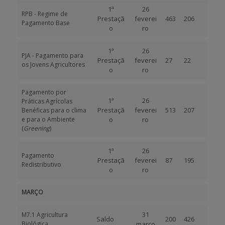
1ª
26
RPB - Regime de
Prestaçã
feverei
463
206
Pagamento Base
o
ro
1ª
26
PJA - Pagamento para
Prestaçã
feverei
27
22
os Jovens Agricultores
o
ro
Pagamento por
1ª
26
Práticas Agrícolas
Prestaçã
feverei
513
207
Benéficas para o clima
e para o Ambiente
o
ro
(
Greening
)
1ª
26
Pagamento
Prestaçã
feverei
87
195
Redistributivo
o
ro
MARÇO
31
M7.1 Agricultura
Saldo
200
426
Biológica
março