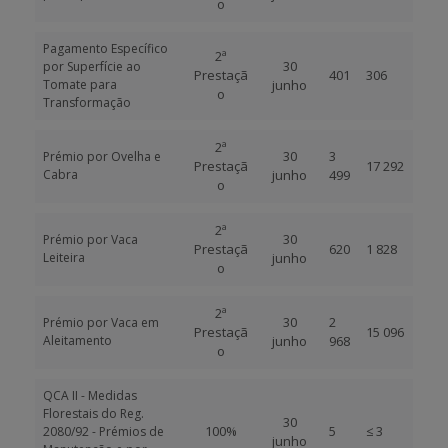
o
Pagamento Específico
2ª
30
por Superfície ao
Prestaçã
401
306
Tomate para
junho
o
Transformação
2ª
30
3
Prémio por Ovelha e
Prestaçã
17 292
Cabra
junho
499
o
2ª
30
Prémio por Vaca
Prestaçã
620
1 828
Leiteira
junho
o
2ª
30
2
Prémio por Vaca em
Prestaçã
15 096
Aleitamento
junho
968
o
QCA II - Medidas
Florestais do Reg.
30
100%
5
≤ 3
2080/92 - Prémios de
junho