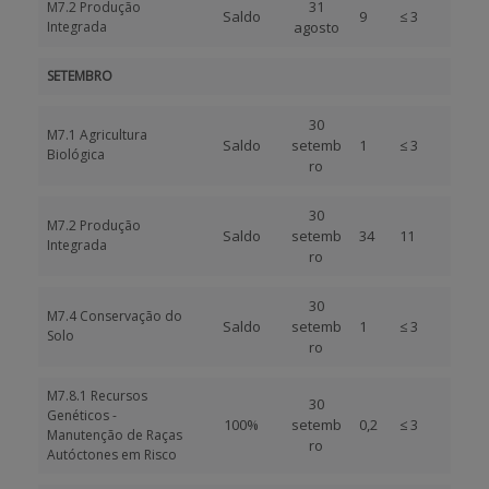
31
M7.2 Produção
Saldo
9
≤ 3
Integrada
agosto
SETEMBRO
30
M7.1 Agricultura
Saldo
setemb
1
≤ 3
Biológica
ro
30
M7.2 Produção
Saldo
setemb
34
11
Integrada
ro
30
M7.4 Conservação do
Saldo
setemb
1
≤ 3
Solo
ro
M7.8.1 Recursos
30
Genéticos -
100%
setemb
0,2
≤ 3
Manutenção de Raças
ro
Autóctones em Risco