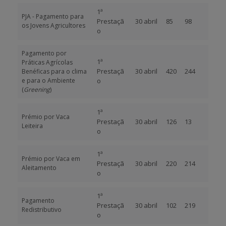
1ª
PJA - Pagamento para
Prestaçã
30 abril
85
98
os Jovens Agricultores
o
Pagamento por
1ª
Práticas Agrícolas
Prestaçã
30 abril
420
244
Benéficas para o clima
e para o Ambiente
o
(
Greening
)
1ª
Prémio por Vaca
Prestaçã
30 abril
126
13
Leiteira
o
1ª
Prémio por Vaca em
Prestaçã
30 abril
220
214
Aleitamento
o
1ª
Pagamento
Prestaçã
30 abril
102
219
Redistributivo
o