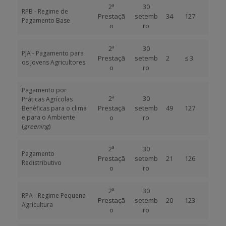
2ª
30
RPB - Regime de
Prestaçã
setemb
34
127
Pagamento Base
o
ro
2ª
30
PJA - Pagamento para
Prestaçã
setemb
2
≤ 3
os Jovens Agricultores
o
ro
Pagamento por
2ª
30
Práticas Agrícolas
Prestaçã
setemb
49
127
Benéficas para o clima
e para o Ambiente
o
ro
(
greening
)
2ª
30
Pagamento
Prestaçã
setemb
21
126
Redistributivo
o
ro
2ª
30
RPA - Regime Pequena
Prestaçã
setemb
20
123
Agricultura
o
ro