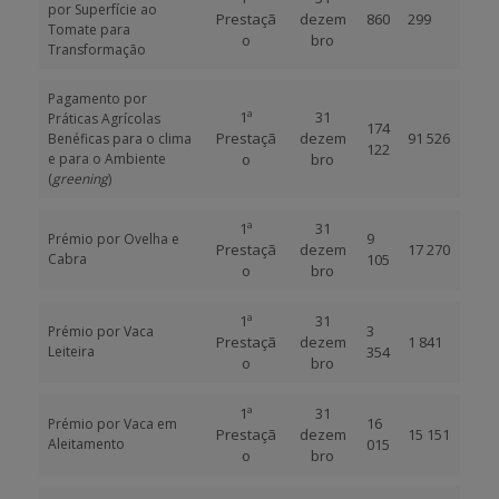
por Superfície ao
Prestaçã
dezem
860
299
Tomate para
o
bro
Transformação
Pagamento por
1ª
31
Práticas Agrícolas
174
Prestaçã
dezem
91 526
Benéficas para o clima
122
e para o Ambiente
o
bro
(
greening
)
1ª
31
9
Prémio por Ovelha e
Prestaçã
dezem
17 270
Cabra
105
o
bro
1ª
31
3
Prémio por Vaca
Prestaçã
dezem
1 841
Leiteira
354
o
bro
1ª
31
16
Prémio por Vaca em
Prestaçã
dezem
15 151
Aleitamento
015
o
bro