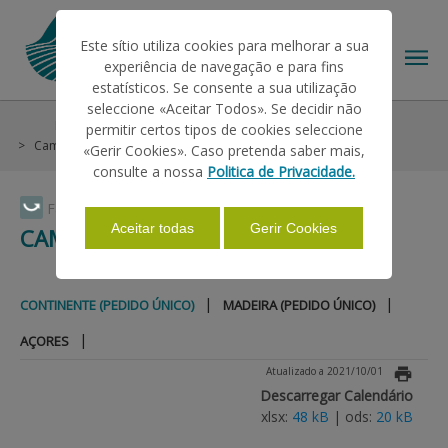
Este sítio utiliza cookies para melhorar a sua
experiência de navegação e para fins
estatísticos. Se consente a sua utilização
seleccione «Aceitar Todos». Se decidir não
Pagamentos
Calendários de Pagamentos Efetuados
permitir certos tipos de cookies seleccione
O IFAP
Campanha 2020
Continente (Pedido Único)
«Gerir Cookies». Caso pretenda saber mais,
consulte a nossa
Politica de Privacidade.
AJUDAS/APOIOS
Faça Swipe para ver o menu
Aceitar todas
Gerir Cookies
CAMPANHA 2020
INFORMAÇÕES
|
|
CONTINENTE (PEDIDO ÚNICO)
MADEIRA (PEDIDO ÚNICO)
|
AÇORES
ESTATÍSTICAS
Atualizado a 2021/10/01
Descarregar Calendário
xlsx:
48 kB
| ods:
20 kB
PAGAMENTOS