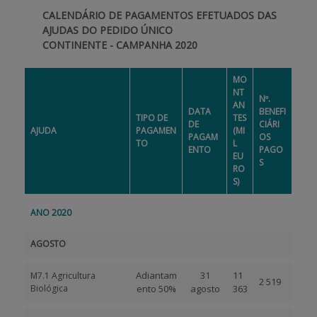
CALENDÁRIO DE PAGAMENTOS EFETUADOS DAS
APOIO AO BENEFICIÁRIO
AJUDAS DO PEDIDO ÚNICO
CONTINENTE - CAMPANHA 2020
MO
Entrar / Registar
NT
Nº.
AN
DATA
BENEFI
TIPO DE
TES
DE
CIÁRI
AJUDA
PAGAMEN
(MI
PAGAM
OS
TO
L
ENTO
PAGO
EU
S
RO
S)
ANO 2020
AGOSTO
Adiantam
31
11
M7.1 Agricultura
2 519
Biológica
ento 50%
agosto
363