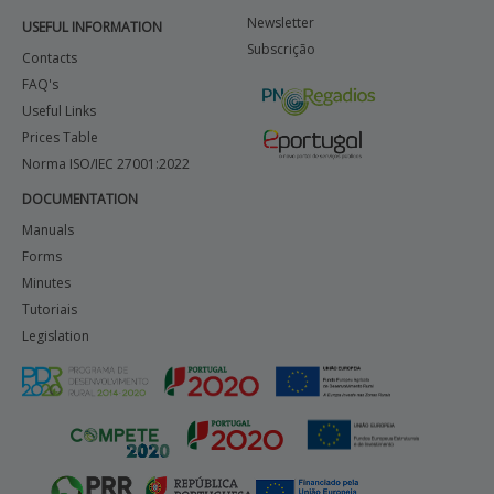
Newsletter
USEFUL INFORMATION
BENEFICIARY SUPPORT
Subscrição
Contacts
FAQ's
Useful Links
Login / Register
Prices Table
Norma ISO/IEC 27001:2022
DOCUMENTATION
Manuals
Forms
Minutes
Tutoriais
Legislation