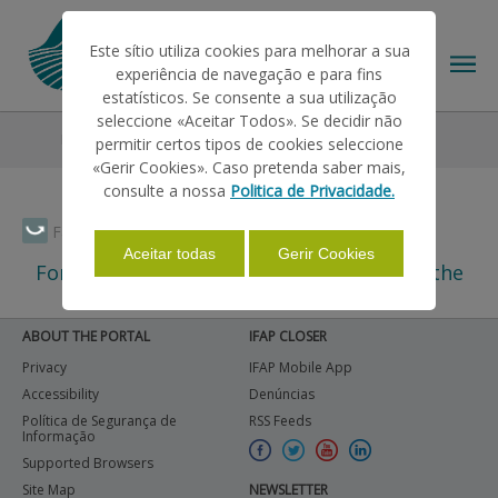
Este sítio utiliza cookies para melhorar a sua
experiência de navegação e para fins
estatísticos. Se consente a sua utilização
seleccione «Aceitar Todos». Se decidir não
Payments
permitir certos tipos de cookies seleccione
THE IFAP
«Gerir Cookies». Caso pretenda saber mais,
consulte a nossa
Politica de Privacidade.
HELP/SUPPORT
Faça Swipe para ver o menu
Aceitar todas
Gerir Cookies
For related subjects please select one of the
left side menu items.
INFORMATIONS
ABOUT THE PORTAL
IFAP CLOSER
Privacy
IFAP Mobile App
STATISTICS
Accessibility
Denúncias
Política de Segurança de
RSS Feeds
Informação
Supported Browsers
PAYMENTS
Site Map
NEWSLETTER