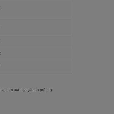
€
€
€
€
€
eiros com autorização do próprio