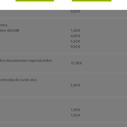
0,25 €
0,50 €
rtes:
nimo 650 MB
1,00 €
4,00 €
5,50 €
9,50 €
o dos documentos reproduzidos
15,00 €
crescida do custo dos
5,00 €
1,00 €
1,50 €