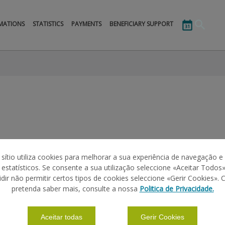
MATIONS
STATISTICS
PAYMENTS
BENEFICIARY SUPPORT
 sítio utiliza cookies para melhorar a sua experiência de navegação e
PREÇO
s estatísticos. Se consente a sua utilização seleccione «Aceitar Todos»
idir não permitir certos tipos de cookies seleccione «Gerir Cookies». 
apel:
pretenda saber mais, consulte a nossa
Politica de Privacidade.
0,05 €
0,10 €
Aceitar todas
Gerir Cookies