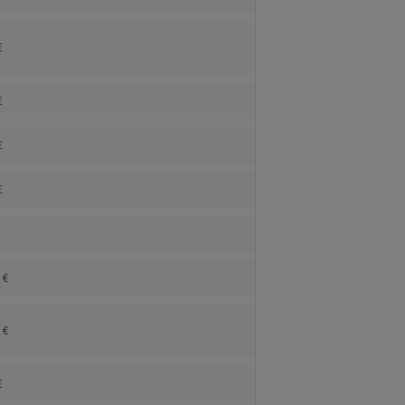
€
€
€
€
 €
 €
€