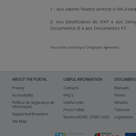
1 - Aos valores fixados acresce o IVA à taxa
2- Aos beneficiários do IFAP e aos Serv
Documentos iE e aos Documentos P3.
Text written according to Ortographic Agreement.
ABOUT THE PORTAL
USEFUL INFORMATION
DOCUMENT
Privacy
Contacts
Manuals
Accessibility
FAQ's
Forms
Política de Segurança de
Useful Links
Minutes
Informação
Prices Table
Tutoriais
Supported Browsers
Norma ISO/IEC 27001:2022
Legislation
Site Map