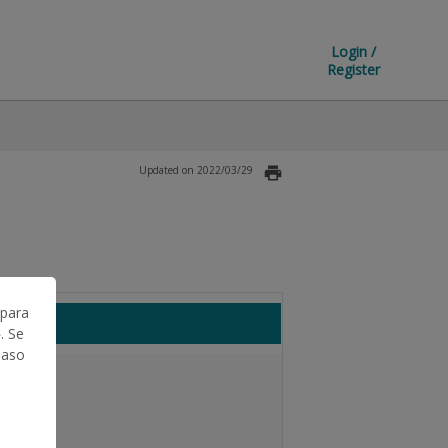
Login /
Register
Updated on 2022/03/29
 para
. Se
Caso