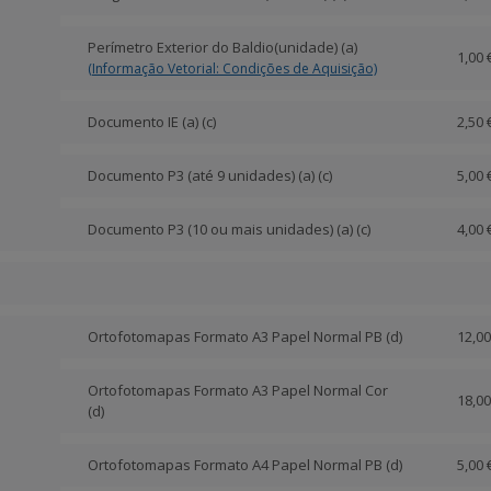
Perímetro Exterior do Baldio(unidade) (a)
1,00 
(Informação Vetorial: Condições de Aquisição)
Documento IE (a) (c)
2,50 
Documento P3 (até 9 unidades) (a) (c)
5,00 
Documento P3 (10 ou mais unidades) (a) (c)
4,00 
Ortofotomapas Formato A3 Papel Normal PB (d)
12,00
Ortofotomapas Formato A3 Papel Normal Cor
18,00
(d)
Ortofotomapas Formato A4 Papel Normal PB (d)
5,00 