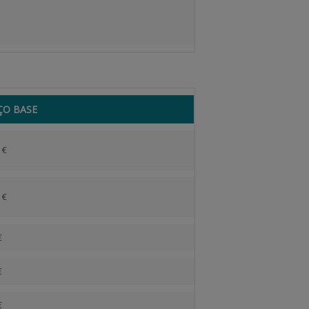
ÇO BASE
 €
 €
€
€
€