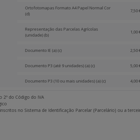
Ortofotomapas Formato A4 Papel Normal Cor
7,50 
(d)
Representação das Parcelas Agrícolas
1,00 
(unidade) (b)
Documento IE (a) (c)
2,50 
Documento P3 (até 9 unidades) (a) (c)
5,00 
Documento P3 (10 ou mais unidades) (a) (c)
4,00 
go 2º do Código do IVA
gico
 inscritos no Sistema de Identificação Parcelar (Parcelário) ou a terc