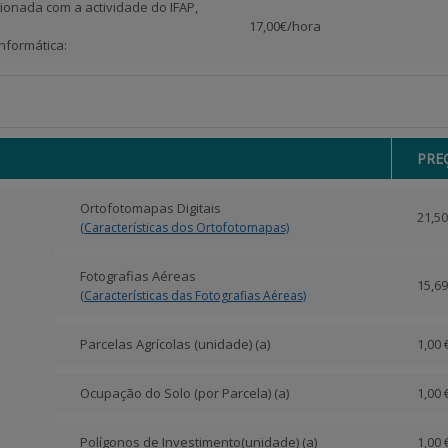
ionada com a actividade do IFAP,
17,00€/hora
nformática:
PRE
Ortofotomapas Digitais
21,50
(Características dos Ortofotomapas)
Fotografias Aéreas
15,69
(Características das Fotografias Aéreas)
Parcelas Agrícolas (unidade) (a)
1,00 
Ocupação do Solo (por Parcela) (a)
1,00 
Polígonos de Investimento(unidade) (a)
1,00 