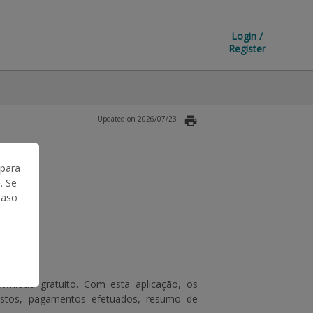
Login /
Register
Updated on 2026/07/23
 para
. Se
Caso
nload gratuito. Com esta aplicação, os
stos, pagamentos efetuados, resumo de