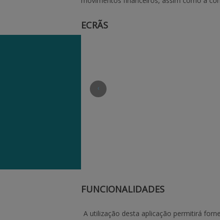
movimentos financeiros, assim como a con
ECRÃS
‹
FUNCIONALIDADES
A utilização desta aplicação permitirá forn