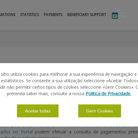
MATIONS
STATISTICS
PAYMENTS
BENEFICIARY SUPPORT
 sítio utiliza cookies para melhorar a sua experiência de navegação e
s estatísticos. Se consente a sua utilização seleccione «Aceitar Todos»
idir não permitir certos tipos de cookies seleccione «Gerir Cookies». 
pretenda saber mais, consulte a nossa
Politica de Privacidade.
Aceitar todas
Gerir Cookies
riada para SmartPhones em ambiente Android® e iOS®, com dow
stados no Portal
podem efetuar a consulta de pagamentos previ