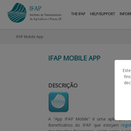
THE IFAP
HELP/SUPPORT
INFOR
IFAP Mobile App
IFAP MOBILE APP
Este
fin
dec
DESCRIÇÃO
A "App IFAP Mobile" é uma aplicação c
Beneficiários do IFAP que estejam
regi