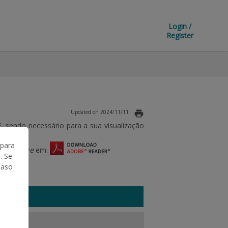
Login /
Register
Updated on 2024/11/11
sendo necessário para a sua visualização
 para
 o
software
em:
. Se
Caso