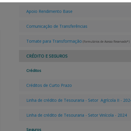
Apoio Rendimento Base
Comunicação de Transferências
Tomate para Transformação
(Formulários de Acesso Reservado*)
CRÉDITO E SEGUROS
Créditos
Créditos de Curto Prazo
Linha de crédito de Tesouraria - Setor Agrícola II - 202
Linha de crédito de Tesouraria - Setor Vinícola - 2024
Seguros