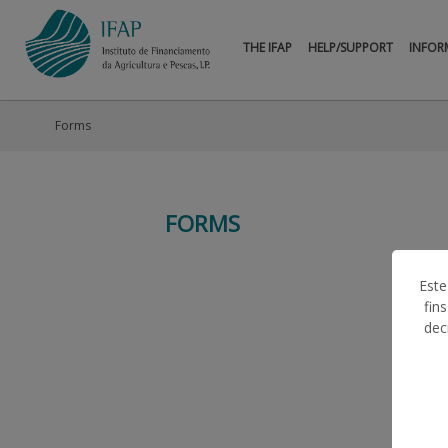
THE IFAP
HELP/SUPPORT
INFOR
Forms
FORMS
Este
fin
dec