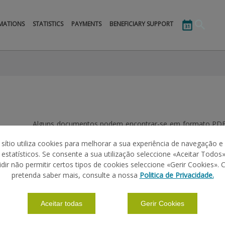
MATIONS
STATISTICS
PAYMENTS
BENEFICIARY SUPPORT
Alguns documentos podem encontrar-se em formato PDF, 
a instalação do
Adobe Acrobat Reader
.
 sítio utiliza cookies para melhorar a sua experiência de navegação e
Caso não consiga visualizar no seu
browser
, descarregue
s estatísticos. Se consente a sua utilização seleccione «Aceitar Todos»
idir não permitir certos tipos de cookies seleccione «Gerir Cookies». 
pretenda saber mais, consulte a nossa
Politica de Privacidade.
FORMULÁRIOS
Aceitar todas
Gerir Cookies
AJUDAS NO PEDIDO ÚNICO