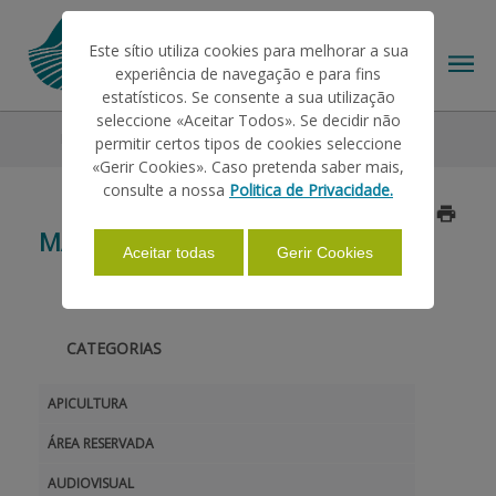
Este sítio utiliza cookies para melhorar a sua
experiência de navegação e para fins
estatísticos. Se consente a sua utilização
seleccione «Aceitar Todos». Se decidir não
Manuals
permitir certos tipos de cookies seleccione
THE IFAP
«Gerir Cookies». Caso pretenda saber mais,
consulte a nossa
Politica de Privacidade.
HELP/SUPPORT
MANUALS
Aceitar todas
Gerir Cookies
INFORMATIONS
CATEGORIAS
STATISTICS
APICULTURA
ÁREA RESERVADA
PAYMENTS
AUDIOVISUAL