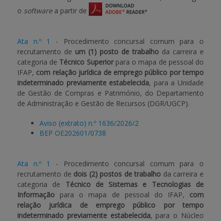
o
software
a partir de
APOIO AO BENEFICIÁRIO
Ata n.º 1
- Procedimento concursal comum para o
recrutamento de
um (1) posto de trabalho
da carreira e
Entrar / Registar
categoria de
Técnico Superior
para o mapa de pessoal do
IFAP,
com relação jurídica de emprego público por tempo
indeterminado previamente estabelecida
, para a Unidade
de Gestão de Compras e Património, do Departamento
de Administração e Gestão de Recursos (DGR/UGCP).
Aviso (extrato) n.º 1636/2026/2
BEP OE202601/0738
Ata n.º 1
- Procedimento concursal comum para o
recrutamento de
dois (2) postos de trabalho
da carreira e
categoria de
Técnico de Sistemas e Tecnologias de
Informação
para o mapa de pessoal do IFAP,
com
relação jurídica de emprego público por tempo
indeterminado previamente estabelecida
, para o Núcleo