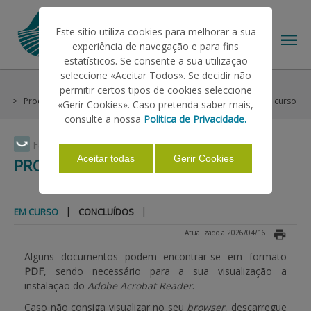
Este sítio utiliza cookies para melhorar a sua
experiência de navegação e para fins
estatísticos. Se consente a sua utilização
seleccione «Aceitar Todos». Se decidir não
O IFAP
Recrutamento e seleção
permitir certos tipos de cookies seleccione
O IFAP
Procedimentos Concursais
Procedimentos Comuns
Em curso
«Gerir Cookies». Caso pretenda saber mais,
consulte a nossa
Politica de Privacidade.
AJUDAS/APOIOS
Faça Swipe para ver o menu
Aceitar todas
Gerir Cookies
PROCEDIMENTOS COMUNS
INFORMAÇÕES
|
|
EM CURSO
CONCLUÍDOS
Atualizado a 2026/04/16
ESTATÍSTICAS
Alguns documentos podem encontrar-se em formato
PDF
, sendo necessário para a sua visualização a
instalação do
Adobe Acrobat Reader
.
PAGAMENTOS
Caso não consiga visualizar no seu
browser
, descarregue