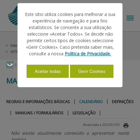
Este sítio utiliza cookies para melhorar a sua
experiência de navegação e para fins
estatísticos. Se consente a sua utilização
seleccione «Aceitar Todos». Se decidir não
Ajudas/Apoios
Outras Ajudas
Histórico
permitir certos tipos de cookies seleccione
O IFAP
Intervençao em Mercados
Vinho e Vinha
«Gerir Cookies». Caso pretenda saber mais,
VITIS - PNA 2008-2013
Madeira
Calendário
consulte a nossa
Politica de Privacidade.
AJUDAS/APOIOS
Faça Swipe para ver o menu
Aceitar todas
Gerir Cookies
MADEIRA
INFORMAÇÕES
|
|
REGRAS E INFORMAÇÕES BÁSICAS
CALENDÁRIO
DEFINIÇÕES
ESTATÍSTICAS
|
|
|
MANUAIS / FORMULÁRIOS
LEGISLAÇÃO
Atualizado a 2023/01/03
PAGAMENTOS
Não existe atualmente conteúdo a apresentar neste
âmbito.