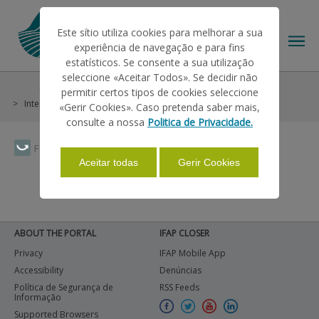
Este sítio utiliza cookies para melhorar a sua
experiência de navegação e para fins
estatísticos. Se consente a sua utilização
seleccione «Aceitar Todos». Se decidir não
Help/Support
Other Helps
Historic
permitir certos tipos de cookies seleccione
THE IFAP
Intervençao em Mercados
Vinho e Vinha
«Gerir Cookies». Caso pretenda saber mais,
consulte a nossa
Politica de Privacidade.
HELP/SUPPORT
Faça Swipe para ver o menu
Aceitar todas
Gerir Cookies
INFORMATIONS
ABOUT THE PORTAL
IFAP CLOSER
STATISTICS
Privacy
IFAP Mobile App
Accessibility
Denúncias
Política de Segurança de
RSS Feeds
Informação
PAYMENTS
Supported Browsers