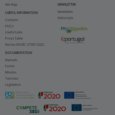
Site Map
NEWSLETTER
BENEFICIARY SUPPORT
Newsletter
USEFUL INFORMATION
Subscrição
Contacts
FAQ's
Login / Register
Useful Links
Prices Table
Norma ISO/IEC 27001:2022
DOCUMENTATION
Manuals
Forms
Minutes
Tutoriais
Legislation