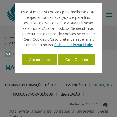
Este sítio utiliza cookies para melhorar a sua
experiência de navegação e para fins
estatísticos. Se consente a sua utilização
seleccione «Aceitar Todos». Se decidir não
Ajudas/Apoios
Outras Ajudas
Histórico
permitir certos tipos de cookies seleccione
O IFAP
Intervençao em Mercados
Vinho e Vinha
«Gerir Cookies». Caso pretenda saber mais,
VITIS - PNA 2008-2013
Madeira
Definições
consulte a nossa
Politica de Privacidade.
AJUDAS/APOIOS
Faça Swipe para ver o menu
Aceitar todas
Gerir Cookies
MADEIRA
INFORMAÇÕES
|
|
REGRAS E INFORMAÇÕES BÁSICAS
CALENDÁRIO
DEFINIÇÕES
ESTATÍSTICAS
|
|
|
MANUAIS / FORMULÁRIOS
LEGISLAÇÃO
Atualizado a 2023/01/03
PAGAMENTOS
Não existe atualmente conteúdo a apresentar neste
âmbito.