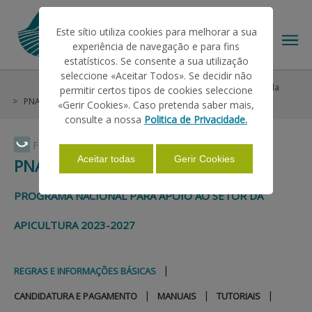
Este sítio utiliza cookies para melhorar a sua
experiência de navegação e para fins
estatísticos. Se consente a sua utilização
seleccione «Aceitar Todos». Se decidir não
Help/Support
Market Interventions
Programa Apícola
permitir certos tipos de cookies seleccione
THE IFAP
PNASA 2023-2027
Regras e Informações Básicas
«Gerir Cookies». Caso pretenda saber mais,
consulte a nossa
Politica de Privacidade.
HELP/SUPPORT
Faça Swipe para ver o menu
Aceitar todas
Gerir Cookies
PNASA 2023-2027
INFORMATIONS
PROGRAMA NACIONAL PARA APOIO AO SETOR DA
APICULTURA 2023-2027
STATISTICS
|
REGRAS E INFORMAÇÕES BÁSICAS
PAYMENTS
|
|
|
CANDIDATURA E PAGAMENTO
MANUAIS
TUTORIAIS