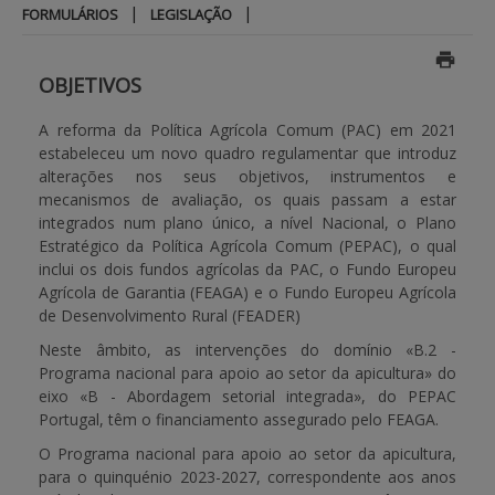
|
|
FORMULÁRIOS
LEGISLAÇÃO
BENEFICIARY SUPPORT
OBJETIVOS
Login / Register
A reforma da Política Agrícola Comum (PAC) em 2021
estabeleceu um novo quadro regulamentar que introduz
alterações nos seus objetivos, instrumentos e
mecanismos de avaliação, os quais passam a estar
integrados num plano único, a nível Nacional, o Plano
Estratégico da Política Agrícola Comum (PEPAC), o qual
inclui os dois fundos agrícolas da PAC, o Fundo Europeu
Agrícola de Garantia (FEAGA) e o Fundo Europeu Agrícola
de Desenvolvimento Rural (FEADER)
Neste âmbito, as intervenções do domínio «B.2 -
Programa nacional para apoio ao setor da apicultura» do
eixo «B - Abordagem setorial integrada», do PEPAC
Portugal, têm o financiamento assegurado pelo FEAGA.
O Programa nacional para apoio ao setor da apicultura,
para o quinquénio 2023-2027, correspondente aos anos