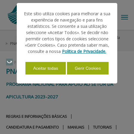
Este sítio utiliza cookies para melhorar a sua
experiência de navegação e para fins
estatísticos. Se consente a sua utilização
seleccione «Aceitar Todos». Se decidir não
Help/Support
Market Interventions
Programa Apícola
permitir certos tipos de cookies seleccione
THE IFAP
PNASA 2023-2027
Formulários
«Gerir Cookies». Caso pretenda saber mais,
consulte a nossa
Politica de Privacidade.
HELP/SUPPORT
Faça Swipe para ver o menu
Aceitar todas
Gerir Cookies
PNASA 2023-2027
INFORMATIONS
PROGRAMA NACIONAL PARA APOIO AO SETOR DA
APICULTURA 2023-2027
STATISTICS
|
REGRAS E INFORMAÇÕES BÁSICAS
PAYMENTS
|
|
|
CANDIDATURA E PAGAMENTO
MANUAIS
TUTORIAIS