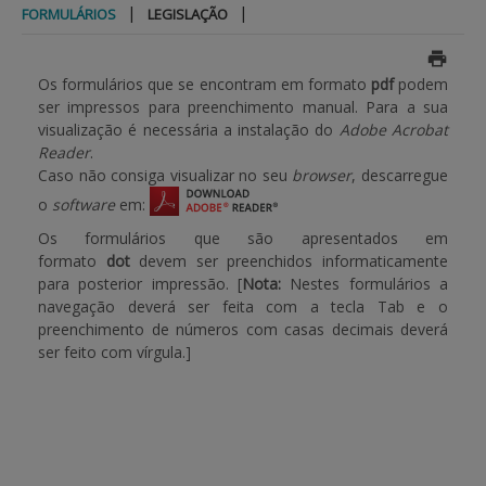
|
|
FORMULÁRIOS
LEGISLAÇÃO
BENEFICIARY SUPPORT
Os formulários que se encontram em formato
pdf
podem
ser impressos para preenchimento manual. Para a sua
Login / Register
visualização é necessária a instalação do
Adobe Acrobat
Reader
.
Caso não consiga visualizar no seu
browser
, descarregue
o
software
em:
Os formulários que são apresentados em
formato
dot
devem ser preenchidos informaticamente
para posterior impressão. [
Nota:
Nestes formulários a
navegação deverá ser feita com a tecla Tab e o
preenchimento de números com casas decimais deverá
ser feito com vírgula.]