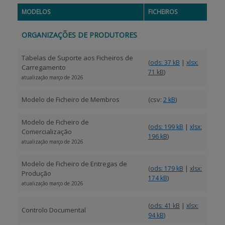
MODELOS
FICHEIROS
BENEFICIARY SUPPORT
ORGANIZAÇÕES DE PRODUTORES
Tabelas de Suporte aos Ficheiros de
Login / Register
(
|
ods: 37 kB
xlsx:
Carregamento
)
71 kB
atualização março de 2026
Modelo de Ficheiro de Membros
(csv:
)
2 kB
Modelo de Ficheiro de
(
|
ods: 199 kB
xlsx:
Comercialização
)
196 kB
atualização março de 2026
Modelo de Ficheiro de Entregas de
(
|
ods: 179 kB
xlsx:
Produção
)
174 kB
atualização março de 2026
(
|
ods: 41 kB
xlsx:
Controlo Documental
)
94 kB