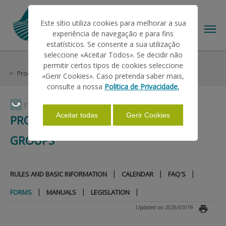
Este sítio utiliza cookies para melhorar a sua
experiência de navegação e para fins
estatísticos. Se consente a sua utilização
seleccione «Aceitar Todos». Se decidir não
Help/Support
Market Interventions
permitir certos tipos de cookies seleccione
THE IFAP
Producer Organizations and Groups
Forms
«Gerir Cookies». Caso pretenda saber mais,
consulte a nossa
Politica de Privacidade.
HELP/SUPPORT
Faça Swipe para ver o menu
Aceitar todas
Gerir Cookies
PRODUCER ORGANIZATIONS AND
GROUPS
INFORMATIONS
|
|
|
RULES AND BASIC INFORMATION
CALENDAR
FAQ'S
STATISTICS
|
|
|
FORMS
MANUALS
LEGISLATION
Updated on 2026/03/19
PAYMENTS