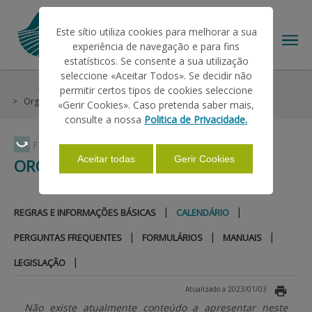
Este sítio utiliza cookies para melhorar a sua
experiência de navegação e para fins
estatísticos. Se consente a sua utilização
seleccione «Aceitar Todos». Se decidir não
Ajudas/Apoios
Intervenção em Mercados
permitir certos tipos de cookies seleccione
O IFAP
Organizações de Produtores
Calendário
«Gerir Cookies». Caso pretenda saber mais,
consulte a nossa
Politica de Privacidade.
AJUDAS/APOIOS
Faça Swipe para ver o menu
Aceitar todas
Gerir Cookies
ORGANIZAÇÕES DE PRODUTORES
INFORMAÇÕES
|
|
REGRAS E INFORMAÇÕES BÁSICAS
CALENDÁRIO
|
|
|
PERGUNTAS FREQUENTES
FORMULÁRIOS
MANUAIS
ESTATÍSTICAS
|
LEGISLAÇÃO
Atualizado a 2023/01/03
PAGAMENTOS
Não existe atualmente conteúdo a apresentar neste