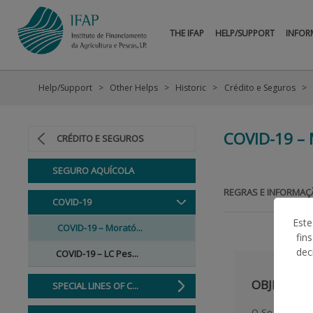
THE IFAP
HELP/SUPPORT
INFOR
Help/Support
Other Helps
Historic
Crédito e Seguros
COVID-19 –
CRÉDITO E SEGUROS
SEGURO AQUÍCOLA
REGRAS E INFORMAÇ
COVID-19
Este
COVID-19 – Morató...
fin
dec
COVID-19 – LC Pes...
OBJETIVO
SPECIAL LINES OF C...
O
Seguro de C