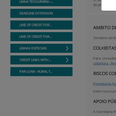
LINHA TESOURARIA -...
do prémio de 
DEADLINE EXTENSION
LINE OF CREDIT FOR...
AMBITO D
LINE OF CREDIT FOR...
Território da
COLHEITAS
LINHAS ESPECIAIS
Para consulta
CREDIT LINES WITH ...
cobertura – R
PAR LOAN - RURAL T...
RISCOS CO
Precipitação fo
Estes riscos 
APOIO PÚ
A Secretaria 