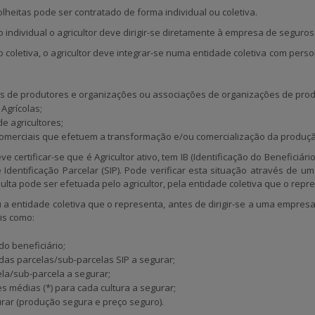
olheitas pode ser contratado de forma
individual
ou
coletiva
.
 individual
o agricultor deve dirigir-se diretamente à empresa de seguros
 coletiva
, o agricultor deve integrar-se numa entidade coletiva com perso
 de produtores e organizações ou associações de organizações de prod
Agrícolas;
e agricultores;
omerciais que efetuem a transformação e/ou comercialização da produçã
eve certificar-se que é
Agricultor ativo, tem IB (Identificação do Beneficiár
Identificação Parcelar (SIP). Pode verificar esta situação através de u
sulta pode ser efetuada pelo agricultor, pela entidade coletiva que o rep
u a entidade coletiva que o representa
, antes de dirigir-se a uma empres
ais como:
do beneficiário;
 das parcelas/sub-parcelas SIP a segurar;
la/sub-parcela a segurar;
es médias
(*)
para cada cultura a segurar;
rar (produção segura e preço seguro).