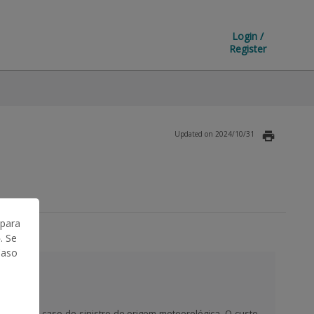
Login /
Register
Updated on 2024/10/31
 para
. Se
Caso
zação em caso de sinistro de origem meteorológica. O custo