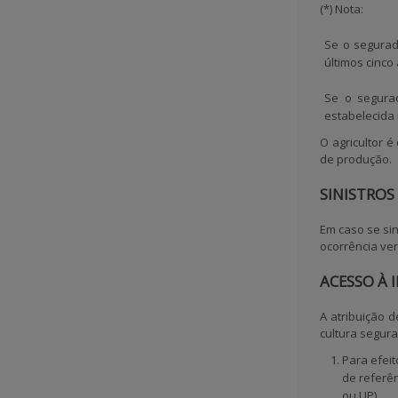
(*)
Nota:
Se o segurad
últimos cinco
Se o segurad
estabelecida
O agricultor 
de produção.
SINISTROS
Em caso se sin
ocorrência ver
ACESSO À
A atribuição 
cultura segura
Para efei
de referên
ou UP).