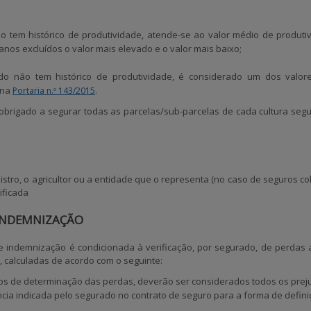
o tem histórico de produtividade, atende-se ao valor médio de produtiv
 anos excluídos o valor mais elevado e o valor mais baixo;
o não tem histórico de produtividade, é considerado um dos valore
 na
.
Portaria n.º 143/2015
é obrigado a segurar todas as parcelas/sub-parcelas de cada cultura seg
istro, o agricultor ou a entidade que o representa (no caso de seguros co
ificada
 INDEMNIZAÇÃO
de indemnização é condicionada à
verificação, por segurado, de perda
, calculadas de acordo com o seguinte:
tos de determinação das
perdas
, deverão ser considerados todos os preju
cia indicada pelo segurado no contrato de seguro para a forma de defini