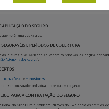
seguro é apoiado até ao nível máximo de 60% (com comparticipação comuni
E APLICAÇÃO DO SEGURO
 Região Autónoma dos Açores.
 SEGURAVÉIS E PERÍODOS DE COBERTURA
r as culturas e os períodos de cobertura relativos ao seguro horizont
".
egião Autónoma dos Açores
BERTOS
e
.
rte (chuva forte)
ventos fortes
podem ser contratados individualmente ou em conjunto.
BLICO PARA A CONTRATAÇÃO DO SEGURO
Regional da Agricultura e Ambiente, através do IFAP, apoia os prémios 