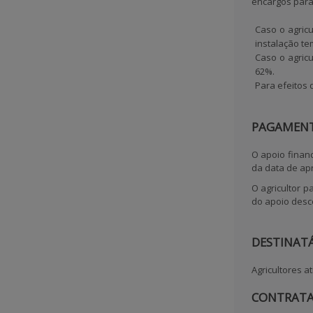
encargos para 
Caso o agricu
instalação
tem
Caso o agric
62%
.
Para efeitos d
PAGAMENT
O apoio finan
da data de ap
O agricultor p
do apoio des
DESTINATÁ
Agricultores a
CONTRATA