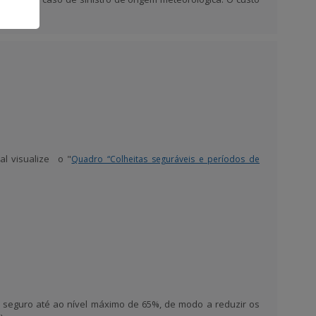
tária).
al visualize o "
Quadro “Colheitas seguráveis e períodos de
de seguro até ao nível máximo de 65%, de modo a reduzir os