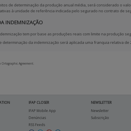
feitos de determinação da
produção anual média
, será considerado o val
ativas à unidade de referência indicada pelo segurado no contrato de seg
DA INDEMNIZAÇÃO
indemnização tem por base as produções reais com limite na produção seg
de determinação da indemnização será aplicada uma franquia relativa de 
to Ortographic Agreement.
ATION
IFAP CLOSER
NEWSLETTER
IFAP Mobile App
Newsletter
Denúncias
Subscrição
RSS Feeds