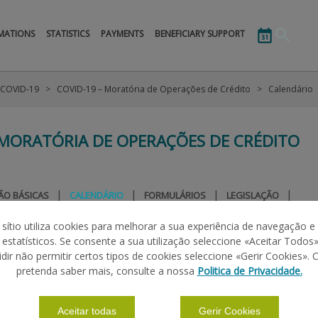
MATIONS
STATISTICS
PAYMENTS
BENEFICIARY SUPPORT
COVID-19
COVID-19 – Moratória de Operações de Crédito
Calendário
 MORATÓRIA DE OPERAÇÕES DE CRÉDITO
|
|
|
|
ÃO BÁSICAS
CALENDÁRIO
FORMULÁRIOS
LEGISLAÇÃO
 sítio utiliza cookies para melhorar a sua experiência de navegação e
s estatísticos. Se consente a sua utilização seleccione «Aceitar Todos»
idir não permitir certos tipos de cookies seleccione «Gerir Cookies». 
pretenda saber mais, consulte a nossa
Politica de Privacidade.
Aceitar todas
Gerir Cookies
olheitas
visa segurar a produção, garantindo ao agricultor uma indemni