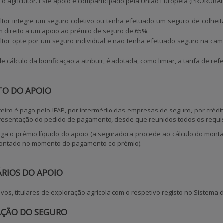
o agricultor. Este apoio é comparticipado pela União Europeia (PRORURAL
ltor integre um
seguro coletivo
ou tenha efetuado um
seguro de colhei
 direito a um
apoio ao prémio de seguro de 65%
.
ultor opte por um
seguro individual
e
não tenha efetuado seguro na cam
e cálculo da bonificação a atribuir, é adotada, como limiar, a tarifa de refe
O DO APOIO
ceiro
é pago pelo IFAP, por intermédio das empresas de seguro
, por créd
resentação do pedido de pagamento, desde que reunidos todos os requis
aga o prémio líquido do apoio
(a seguradora procede ao cálculo do monta
contado no momento do pagamento do prémio).
RIOS DO APOIO
tivos, titulares de exploração agrícola com o respetivo registo no Sistema de
ÇÃO DO SEGURO