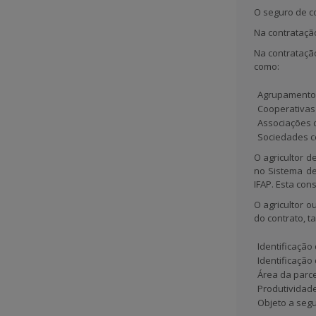
O seguro de c
Na
contratação
Na
contratação
como:
Agrupamentos
Cooperativas 
Associações d
Sociedades c
O agricultor d
no Sistema de 
IFAP. Esta con
O agricultor o
do contrato
, t
Identificação 
Identificação
Área da parce
Produtividad
Objeto a segu