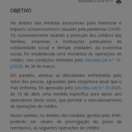
Atualizado a 2024/10/31
OBJETIVO
APOIO AO BENEFICIÁRIO
No âmbito das medidas excecionais para minimizar o
impacto socioeconómico causado pela pandemia COVID-
Entrar / Registar
19, nomeadamente visando a proteção dos créditos das
famílias, empresas e instituições particulares de
solidariedade social e demais entidades da economia
social, foi estabelecida uma moratória às operações de
crédito, nas condições definidas pelo
Decreto-Lei n.º 10-
J/2020
, de 26 de março.
Em paralelo, atentas as dificuldades enfrentadas pelo
setor das pescas, agravadas pela conjuntura atual que o
País enfrenta, foi aprovada pelo
Decreto-Lei n.º 15/2020
,
de 15 de abril, uma medida específica para apoio aos
operadores deste setor, que permite o reescalonamento
de operações de crédito.
Neste sentido, no âmbito das medidas geridas pelo IFAP,
poderão ser objeto de prorrogação do prazo de
reembolso, as seguintes operações de crédito: