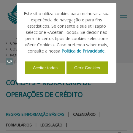
Este sítio utiliza cookies para melhorar a sua
experiência de navegação e para fins
estatísticos. Se consente a sua utilização
seleccione «Aceitar Todos». Se decidir não
Ajudas/Apoios
Outras Ajudas
Histórico
permitir certos tipos de cookies seleccione
O IFAP
Crédito e Seguros
COVID-19
«Gerir Cookies». Caso pretenda saber mais,
COVID-19 – Moratória de Operações de Crédito
consulte a nossa
Politica de Privacidade.
Regras e Informação Básicas
AJUDAS/APOIOS
Faça Swipe para ver o menu
Aceitar todas
Gerir Cookies
COVID-19 – MORATÓRIA DE
INFORMAÇÕES
OPERAÇÕES DE CRÉDITO
ESTATÍSTICAS
|
|
REGRAS E INFORMAÇÃO BÁSICAS
CALENDÁRIO
|
|
PAGAMENTOS
FORMULÁRIOS
LEGISLAÇÃO