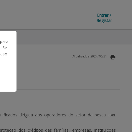
Entrar /
Registar
ção
 para
. Se
Caso
Atualizado a 2024/10/31
nificados dirigida aos operadores do setor da pesca.
(DRE
oteção dos créditos das famílias, empresas, instituições