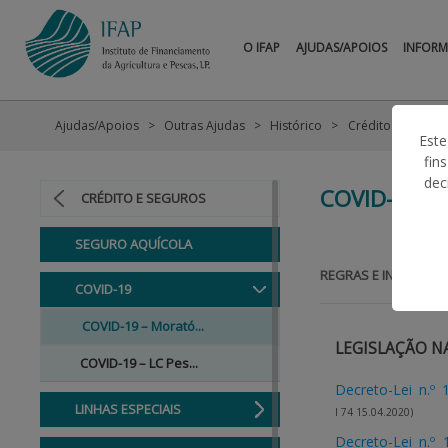
O IFAP
AJUDAS/APOIOS
INFOR
Ajudas/Apoios
Outras Ajudas
Histórico
Crédito e Seguro
Este
fin
dec
COVID-19 –
CRÉDITO E SEGUROS
SEGURO AQUÍCOLA
REGRAS E INFORMAÇ
COVID-19
COVID-19 – Morató...
LEGISLAÇÃO N
COVID-19 – LC Pes...
Decreto-Lei n.º 
LINHAS ESPECIAIS
I 74 15.04.2020)
Decreto-Lei n.º 