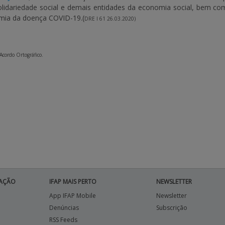
solidariedade social e demais entidades da economia social, bem c
mia da doença COVID-19.(
DRE I
61
26.03.2020)
 Acordo Ortográfico.
AÇÃO
IFAP MAIS PERTO
NEWSLETTER
App IFAP Mobile
Newsletter
Denúncias
Subscrição
RSS Feeds