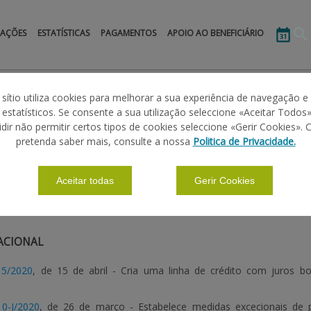
MAÇÕES
ESTATÍSTICAS
PAGAMENTOS
APOIO AO BENEFICIÁRIO
s
COVID-19
COVID-19 – Moratória de Operações de Crédito
Legisla
 sítio utiliza cookies para melhorar a sua experiência de navegação e
s estatísticos. Se consente a sua utilização seleccione «Aceitar Todos»
idir não permitir certos tipos de cookies seleccione «Gerir Cookies». 
 MORATÓRIA DE OPERAÇÕES DE CRÉDITO
pretenda saber mais, consulte a nossa
Politica de Privacidade.
Aceitar todas
Gerir Cookies
|
|
|
|
ÃO BÁSICAS
CALENDÁRIO
FORMULÁRIOS
LEGISLAÇÃO
ACIONAL
15/2020
, de 15 de abril -
Cria uma linha de crédito com juros bo
10-J/2020
, de 26 de março - Estabelece medidas excecionais de pr