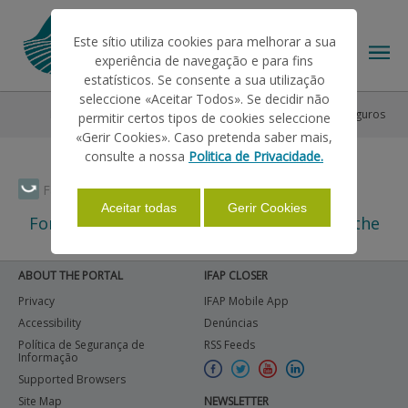
Este sítio utiliza cookies para melhorar a sua
experiência de navegação e para fins
estatísticos. Se consente a sua utilização
seleccione «Aceitar Todos». Se decidir não
Help/Support
Other Helps
Historic
Crédito e Seguros
permitir certos tipos de cookies seleccione
THE IFAP
«Gerir Cookies». Caso pretenda saber mais,
consulte a nossa
Politica de Privacidade.
HELP/SUPPORT
Faça Swipe para ver o menu
Aceitar todas
Gerir Cookies
For related subjects please select one of the
left side menu items.
INFORMATIONS
ABOUT THE PORTAL
IFAP CLOSER
Privacy
IFAP Mobile App
STATISTICS
Accessibility
Denúncias
Política de Segurança de
RSS Feeds
Informação
Supported Browsers
PAYMENTS
Site Map
NEWSLETTER