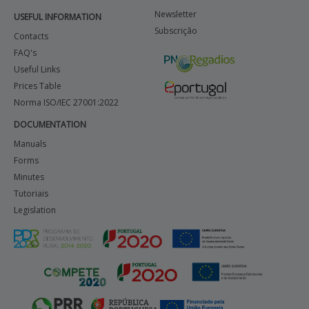
Newsletter
USEFUL INFORMATION
BENEFICIARY SUPPORT
Subscrição
Contacts
FAQ's
Useful Links
Login / Register
Prices Table
Norma ISO/IEC 27001:2022
DOCUMENTATION
Manuals
Forms
Minutes
Tutoriais
Legislation