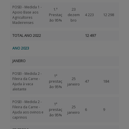
POSEI - Medida 1 -
1.ª
23
Apoio Base aos
Prestaç
dezem
4 223
12 298
Agricultores
ão 95%
bro
Madeirenses
TOTAL ANO 2022
12 497
ANO 2023
JANEIRO
POSEI - Medida 2 -
1ª
25
Fileira da Carne -
prestaç
47
184
Ajuda à vaca
janeiro
ão 95%
aleitante
POSEI - Medida 2 -
1ª
25
Fileira da Carne -
prestaç
6
9
Ajuda aos ovinos e
janeiro
ão 95%
caprinos