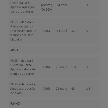
1ª
Fileira da carne -
prestaç
24 abril
13
≤ 3
Ajuda à aquisição
ão 90%
de reprodutores
POSEI - Medida 2 -
Fileira do vinho -
100%
24 abril
370
9
Envelhecimento de
vinhos com DOP
Madeira
MAIO
POSEI - Medida 2 -
Fileira da Carne -
100%
25 maio
134
≤ 3
Ajuda ao abate de
frangos de carne
POSEI - Medida 2 -
100%
25 maio
40
≤ 3
Ajuda à produção
de ovos
JUNHO