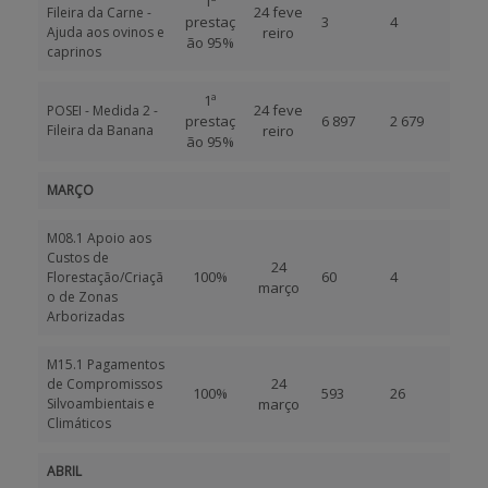
1ª
24 feve
Fileira da Carne -
prestaç
3
4
Ajuda aos ovinos e
reiro
ão 95%
caprinos
1ª
24 feve
POSEI - Medida 2 -
prestaç
6 897
2 679
Fileira da Banana
reiro
ão 95%
MARÇO
M08.1 Apoio aos
Custos de
24
100%
60
4
Florestação/Criaçã
março
o de Zonas
Arborizadas
M15.1 Pagamentos
24
de Compromissos
100%
593
26
Silvoambientais e
março
Climáticos
ABRIL