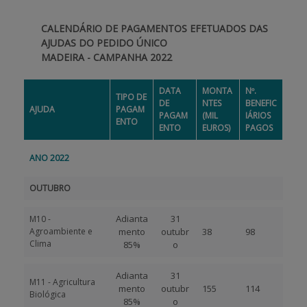
CALENDÁRIO DE PAGAMENTOS EFETUADOS DAS
APOIO AO BENEFICIÁRIO
AJUDAS DO PEDIDO ÚNICO
MADEIRA - CAMPANHA 2022
Entrar / Registar
DATA
MONTA
Nº.
TIPO DE
DE
NTES
BENEFIC
AJUDA
PAGAM
PAGAM
(MIL
IÁRIOS
ENTO
ENTO
EUROS)
PAGOS
ANO 2022
OUTUBRO
Adianta
31
M10 -
Agroambiente e
mento
outubr
38
98
Clima
85%
o
Adianta
31
M11 - Agricultura
mento
outubr
155
114
Biológica
85%
o