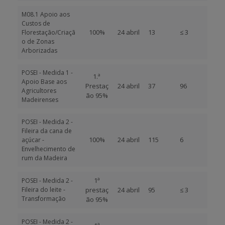
M08.1 Apoio aos
Custos de
100%
24 abril
13
≤ 3
Florestação/Criaçã
o de Zonas
Arborizadas
POSEI - Medida 1 -
1.ª
Apoio Base aos
Prestaç
24 abril
37
96
Agricultores
ão 95%
Madeirenses
POSEI - Medida 2 -
Fileira da cana de
100%
24 abril
115
6
açúcar -
Envelhecimento de
rum da Madeira
1ª
POSEI - Medida 2 -
Fileira do leite -
prestaç
24 abril
95
≤ 3
Transformação
ão 95%
POSEI - Medida 2 -