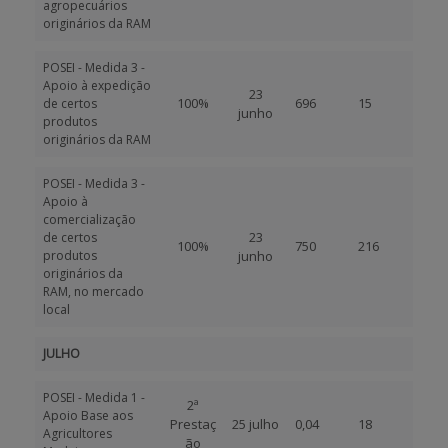
agropecuários
originários da RAM
POSEI - Medida 3 -
Apoio à expedição
23
100%
696
15
de certos
junho
produtos
originários da RAM
POSEI - Medida 3 -
Apoio à
comercialização
23
de certos
100%
750
216
produtos
junho
originários da
RAM, no mercado
local
JULHO
POSEI - Medida 1 -
2ª
Apoio Base aos
Prestaç
25 julho
0,04
18
Agricultores
ão