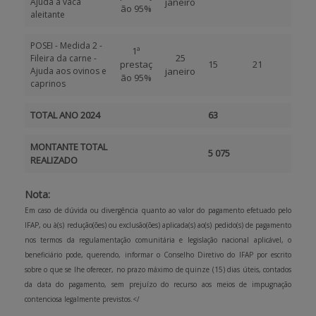
Ajuda à vaca
janeiro
ão 95%
aleitante
POSEI - Medida 2 -
1ª
25
Fileira da carne -
prestaç
15
21
Ajuda aos ovinos e
janeiro
ão 95%
caprinos
TOTAL ANO 2024
63
MONTANTE TOTAL
5 075
REALIZADO
Nota:
Em caso de dúvida ou divergência quanto ao valor do pagamento efetuado pelo
IFAP, ou à(s) redução(ões) ou exclusão(ões) aplicada(s) ao(s) pedido(s) de pagamento
nos termos da regulamentação comunitária e legislação nacional aplicável, o
beneficiário pode, querendo, informar o Conselho Diretivo do IFAP por escrito
sobre o que se lhe oferecer, no prazo máximo de quinze (15) dias úteis, contados
da data do pagamento, sem prejuízo do recurso aos meios de impugnação
contenciosa legalmente previstos.</