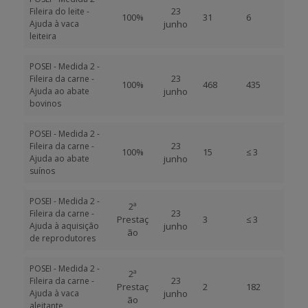
23
Fileira do leite -
100%
31
6
Ajuda à vaca
junho
leiteira
POSEI - Medida 2 -
23
Fileira da carne -
100%
468
435
Ajuda ao abate
junho
bovinos
POSEI - Medida 2 -
23
Fileira da carne -
100%
15
≤ 3
Ajuda ao abate
junho
suínos
POSEI - Medida 2 -
2ª
23
Fileira da carne -
Prestaç
3
≤ 3
Ajuda à aquisição
junho
ão
de reprodutores
POSEI - Medida 2 -
2ª
23
Fileira da carne -
Prestaç
2
182
Ajuda à vaca
junho
ão
aleitante