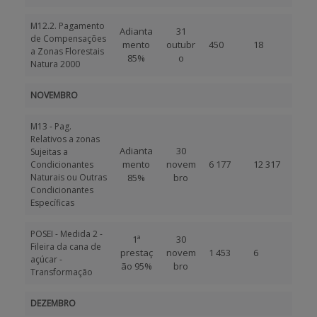
M12.2. Pagamento
Adianta
31
de Compensações
mento
outubr
450
18
a Zonas Florestais
85%
o
Natura 2000
NOVEMBRO
M13 - Pag.
Relativos a zonas
Adianta
30
Sujeitas a
mento
novem
6 177
12 317
Condicionantes
Naturais ou Outras
85%
bro
Condicionantes
Específicas
POSEI - Medida 2 -
1ª
30
Fileira da cana de
prestaç
novem
1 453
6
açúcar -
ão 95%
bro
Transformação
DEZEMBRO