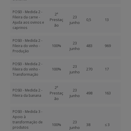
POSEI - Medida 2 -
2ª
23
Fileira da carne -
Prestaç
0,5
13
Ajuda aos ovinos e
junho
ão
caprinos
POSEI - Medida 2 -
23
100%
483
969
Fileira do vinho -
junho
Produção
POSEI - Medida 2 -
23
100%
270
17
Fileira do vinho -
junho
Transformação
2ª
23
POSEI - Medida 2 -
Prestaç
498
163
Fileira da banana
junho
ão
POSEI - Medida 3 -
Apoio à
23
transformação de
100%
38
≤ 3
produtos
junho