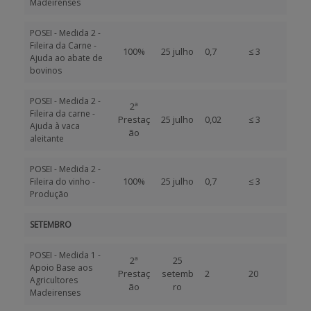
Madeirenses
POSEI - Medida 2 -
Fileira da Carne -
100%
25 julho
0,7
≤ 3
Ajuda ao abate de
bovinos
POSEI - Medida 2 -
2ª
Fileira da carne -
Prestaç
25 julho
0,02
≤ 3
Ajuda à vaca
ão
aleitante
POSEI - Medida 2 -
100%
25 julho
0,7
≤ 3
Fileira do vinho -
Produção
SETEMBRO
POSEI - Medida 1 -
2ª
25
Apoio Base aos
Prestaç
setemb
2
20
Agricultores
ão
ro
Madeirenses