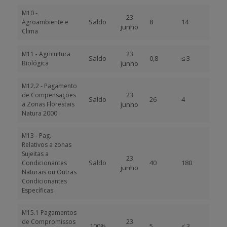
M10 -
23
Saldo
8
14
Agroambiente e
junho
Clima
23
M11 - Agricultura
Saldo
0,8
≤ 3
Biológica
junho
M12.2 - Pagamento
23
de Compensações
Saldo
26
4
a Zonas Florestais
junho
Natura 2000
M13 - Pag.
Relativos a zonas
Sujeitas a
23
Saldo
40
180
Condicionantes
junho
Naturais ou Outras
Condicionantes
Específicas
M15.1 Pagamentos
23
de Compromissos
100%
5
≤ 3