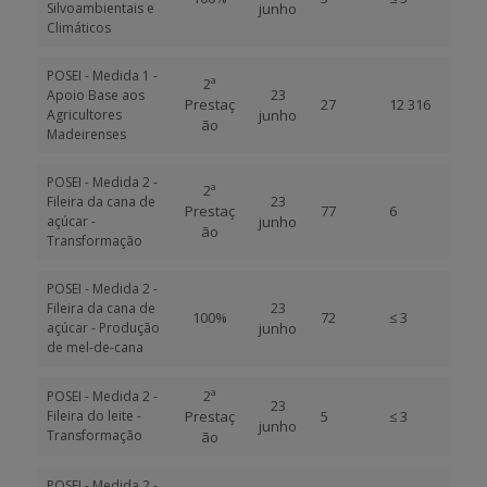
Silvoambientais e
junho
Climáticos
POSEI - Medida 1 -
2ª
23
Apoio Base aos
Prestaç
27
12 316
Agricultores
junho
ão
Madeirenses
POSEI - Medida 2 -
2ª
23
Fileira da cana de
Prestaç
77
6
açúcar -
junho
ão
Transformação
POSEI - Medida 2 -
23
Fileira da cana de
100%
72
≤ 3
açúcar - Produção
junho
de mel-de-cana
2ª
POSEI - Medida 2 -
23
Fileira do leite -
Prestaç
5
≤ 3
junho
Transformação
ão
POSEI - Medida 2 -