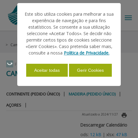
Este sítio utiliza cookies para melhorar a sua
experiência de navegação e para fins
estatísticos. Se consente a sua utilização
seleccione «Aceitar Todos». Se decidir não
Pagamentos
Calendários de Pagamentos Efetuados
permitir certos tipos de cookies seleccione
O IFAP
Campanha 2022
Madeira (Pedido Único)
«Gerir Cookies». Caso pretenda saber mais,
consulte a nossa
Politica de Privacidade.
AJUDAS/APOIOS
Faça Swipe para ver o menu
Aceitar todas
Gerir Cookies
CAMPANHA 2022
INFORMAÇÕES
|
|
CONTINENTE (PEDIDO ÚNICO)
MADEIRA (PEDIDO ÚNICO)
|
AÇORES
ESTATÍSTICAS
Atualizado a 2024/11/27
Descarregar Calendário
PAGAMENTOS
ods:
12 kB
| xlsx:
47 kB