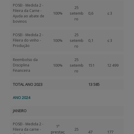
POSEI - Medida 2 -
25
Fileira da Carne -
100%
setemb
0,6
≤ 3
Ajuda ao abate de
ro
bovinos
25
POSEI - Medida 2 -
Fileira do vinho -
100%
setemb
0,1
≤ 3
Produção
ro
25
Reembolso da
Disciplina
100%
setemb
151
12 499
Financeira
ro
TOTAL ANO 2023
13 585
ANO 2024
JANEIRO
POSEI - Medida 2 -
1ª
25
Fileira da carne -
prestaç
47
177