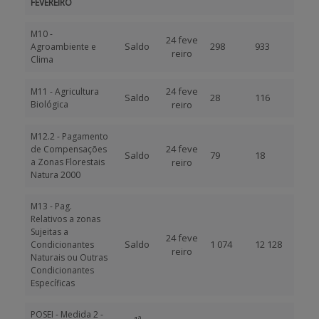
FEVEREIRO
M10 -
24 feve
Saldo
298
933
Agroambiente e
reiro
Clima
24 feve
M11 - Agricultura
Saldo
28
116
Biológica
reiro
M12.2 - Pagamento
24 feve
de Compensações
Saldo
79
18
a Zonas Florestais
reiro
Natura 2000
M13 - Pag.
Relativos a zonas
Sujeitas a
24 feve
Saldo
1 074
12 128
Condicionantes
reiro
Naturais ou Outras
Condicionantes
Específicas
POSEI - Medida 2 -