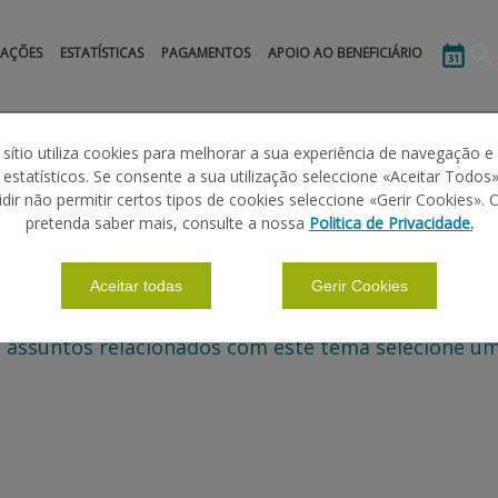
MAÇÕES
ESTATÍSTICAS
PAGAMENTOS
APOIO AO BENEFICIÁRIO
 sítio utiliza cookies para melhorar a sua experiência de navegação e
s estatísticos. Se consente a sua utilização seleccione «Aceitar Todos»
idir não permitir certos tipos de cookies seleccione «Gerir Cookies». 
pretenda saber mais, consulte a nossa
Politica de Privacidade.
Aceitar todas
Gerir Cookies
 assuntos relacionados com este tema selecione um