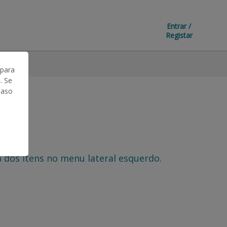
Entrar /
Registar
 para
. Se
Caso
 dos itens no menu lateral esquerdo.