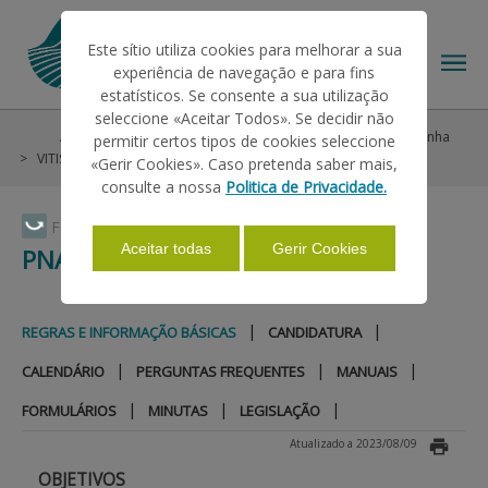
Este sítio utiliza cookies para melhorar a sua
experiência de navegação e para fins
estatísticos. Se consente a sua utilização
seleccione «Aceitar Todos». Se decidir não
Ajudas/Apoios
Intervenção em Mercados
Vinho e Vinha
permitir certos tipos de cookies seleccione
O IFAP
VITIS
PNA 2019-2023
Regras e Informação Básicas
«Gerir Cookies». Caso pretenda saber mais,
consulte a nossa
Politica de Privacidade.
AJUDAS/APOIOS
Faça Swipe para ver o menu
Aceitar todas
Gerir Cookies
PNA 2019-2023
INFORMAÇÕES
|
|
REGRAS E INFORMAÇÃO BÁSICAS
CANDIDATURA
|
|
|
CALENDÁRIO
PERGUNTAS FREQUENTES
MANUAIS
ESTATÍSTICAS
|
|
|
FORMULÁRIOS
MINUTAS
LEGISLAÇÃO
Atualizado a 2023/08/09
PAGAMENTOS
OBJETIVOS