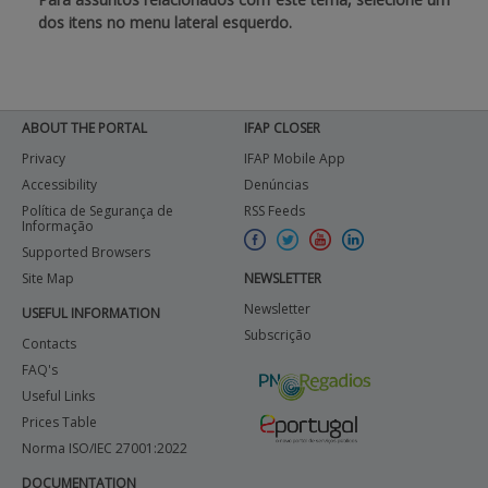
dos itens no menu lateral esquerdo.
BENEFICIARY SUPPORT
Login / Register
ABOUT THE PORTAL
IFAP CLOSER
Privacy
IFAP Mobile App
Accessibility
Denúncias
Política de Segurança de
RSS Feeds
Informação
Supported Browsers
Site Map
NEWSLETTER
Newsletter
USEFUL INFORMATION
Subscrição
Contacts
FAQ's
Useful Links
Prices Table
Norma ISO/IEC 27001:2022
DOCUMENTATION