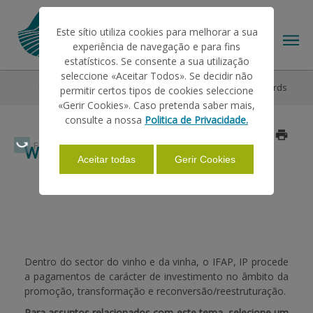
Este sítio utiliza cookies para melhorar a sua
experiência de navegação e para fins
estatísticos. Se consente a sua utilização
seleccione «Aceitar Todos». Se decidir não
Help/Support
Market Interventions
Wine and Vineyards
permitir certos tipos de cookies seleccione
THE IFAP
«Gerir Cookies». Caso pretenda saber mais,
consulte a nossa
Politica de Privacidade.
HELP/SUPPORT
Faça Swipe para ver o menu
WINE AND VINEYARDS
Aceitar todas
Gerir Cookies
INFORMATIONS
STATISTICS
Dentro do sector do vinho e da vinha, o IFAP, IP procede
a pagamentos de carácter de investimento no âmbito da
promoção, transformação e reconversão/reestruturação.
PAYMENTS
Para assuntos relacionados com este tema, selecione um